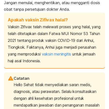
Jangan memulai, menghentikan, atau mengganti dosis
obat tanpa persetujuan dokter Anda.
Apakah vaksin Zifivax halal?
Vaksin Zifivax telah melewati proses yang halal, yang
telah ditetapkan dalam Fatwa MUI Nomor 53 Tahun
2021 tentang produk vaksin COVID-19 dari Anhui,
Tiongkok. Faktanya, Anhui juga menjadi perusahan
yang memproduksi
vaksin meningitis
untuk jemaah
haji asal Indonesia.
Catatan
Hello Sehat tidak menyediakan saran medis,
diagnosis, atau perawatan. Selalu konsultasikan
dengan ahli kesehatan profesional untuk
mendapatkan jawaban dan penanganan masalah