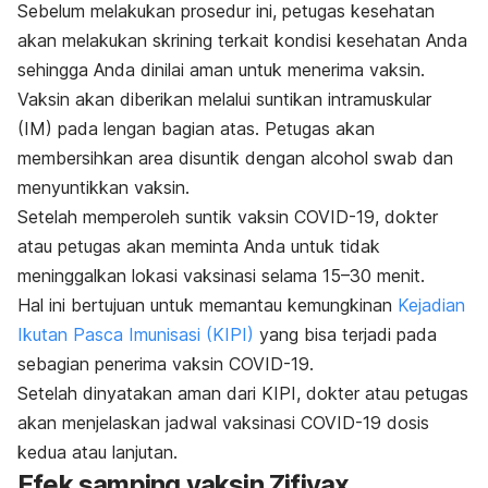
Sebelum melakukan prosedur ini, petugas kesehatan
akan melakukan skrining terkait kondisi kesehatan Anda
sehingga Anda dinilai aman untuk menerima vaksin.
Vaksin akan diberikan melalui suntikan intramuskular
(IM) pada lengan bagian atas. Petugas akan
membersihkan area disuntik dengan
alcohol swab
dan
menyuntikkan vaksin.
Setelah memperoleh suntik vaksin COVID-19, dokter
atau petugas akan meminta Anda untuk tidak
meninggalkan lokasi vaksinasi selama 15–30 menit.
Hal ini bertujuan untuk memantau kemungkinan
Kejadian
Ikutan Pasca Imunisasi (KIPI)
yang bisa terjadi pada
sebagian penerima vaksin COVID-19.
Setelah dinyatakan aman dari KIPI, dokter atau petugas
akan menjelaskan jadwal vaksinasi COVID-19 dosis
kedua atau lanjutan.
Efek samping vaksin Zifivax