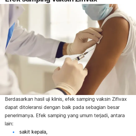
Berdasarkan hasil uji klinis, efek samping vaksin Zifivax
dapat ditoleransi dengan baik pada sebagian besar
penerimanya. Efek samping yang umum terjadi, antara
lain:
sakit kepala,