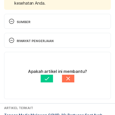
kesehatan Anda.
SUMBER
Anhui Zhifei Longcom: Zifivax
. COVID-19 Vaccine 
Tracker. (2022). Retrieved 27 July 2022, from 
RIWAYAT PENGERJAAN
https://covid19.trackvaccines.org/vaccines/27/
Versi Terbaru
COVID-19 advice for the public: Getting 
vaccinated
. World Health Organization. (2022). 
08/08/2022
Retrieved 27 July 2022, from 
Ditulis oleh 
Ilham Fariq Maulana
Apakah artikel ini membantu?
https://www.who.int/emergencies/diseases/novel-
Ditinjau secara medis oleh
dr. Nurul Fajriah 
coronavirus-2019/covid-19-vaccines/advice
Afiatunnisa
Diperbarui oleh: 
Angelin Putri Syah
Investigating the Impact of COVID-19 During 
Pregnancy
. Centers for Disease Control and 
Prevention. (2022). Retrieved 27 July 2022, from 
ARTIKEL TERKAIT
https://www.cdc.gov/coronavirus/2019-