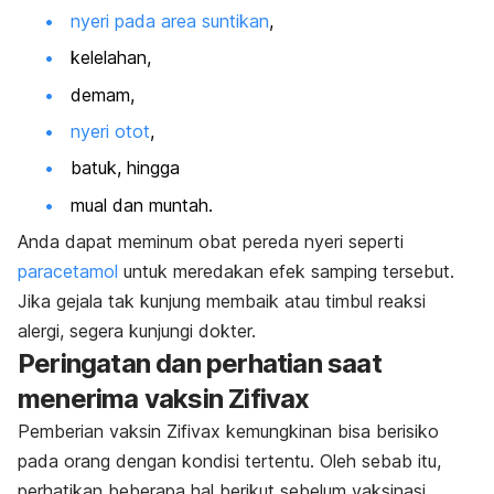
nyeri pada area suntikan
,
kelelahan,
demam,
nyeri otot
,
batuk, hingga
mual dan muntah.
Anda dapat meminum obat pereda nyeri seperti
paracetamol
untuk meredakan efek samping tersebut.
Jika gejala tak kunjung membaik atau timbul reaksi
alergi, segera kunjungi dokter.
Peringatan dan perhatian saat
menerima vaksin Zifivax
Pemberian vaksin Zifivax kemungkinan bisa berisiko
pada orang dengan kondisi tertentu. Oleh sebab itu,
perhatikan beberapa hal berikut sebelum vaksinasi.