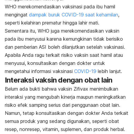
WHO merekomendasikan vaksinasi pada ibu hamil
mengingat
dampak buruk COVID-19 saat kehamilan
,
seperti kelahiran prematur hingga lahir mati.
Sementara itu, WHO juga merekomendasikan vaksin
pada ibu menyusui karena kemungkinan tidak berisiko
dan pemberian ASI boleh dilanjutkan setelah vaksinasi.
Apabila Anda ragu terkait risiko vaksin saat hamil atau
menyusui, konsultasikan dengan dokter untuk
mengetahui informasi vaksinasi
COVID-19
lebih lanjut.
Interaksi vaksin dengan obat lain
Belum ada bukti bahwa vaksin Zifivax menimbulkan
interaksi yang mengubah kinerja maupun meningkatkan
risiko efek samping serius dari penggunaan obat lain.
Namun, tetap konsultasikan dengan dokter Anda terkait
semua produk yang sedang digunakan, seperti obat
resep, nonresep, vitamin, suplemen, dan produk herbal.