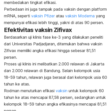
membedakan tingkat efikasi.
Perbedaan ini juga tampak pada vaksin dengan
platform
mRNA, seperti
vaksin Pfizer
atau
vaksin Moderna
yang
mempunyai efikasi lebih tinggi, yakni di atas 90 persen.
Efektivitas vaksin Zifivax
Berdasarkan uji klinis fase ke-3 yang dilakukan peneliti
dari Universitas Padjadjaran, ditemukan bahwa vaksin
Zifivax memiliki angka efikasi hingga sebesar 81,51
persen.
Proses uji klinis ini melibatkan 2.000 relawan di Jakarta
dan 2.000 relawan di Bandung. Selain kelompok usia
18–59 tahun, relawan juga berasal dari kelompok usia 60
tahun ke atas.
Rodman menuturkan efikasi
vaksin
untuk kelompok 60
tahun ke atas mencapai 87,58 persen, sedangkan untuk
kelompok 18–59 tahun angka efikasinya mencapai 81,51
persen.