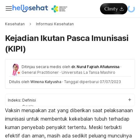
Kesehatan
Informasi Kesehatan
Kejadian Ikutan Pasca Imunisasi
(KIPI)
Ditinjau secara medis oleh
dr. Nurul Fajriah Afiatunnisa
·
General Practitioner
·
Universitas La Tansa Mashiro
Ditulis oleh
Winona Katyusha
·
Tanggal diperbarui 07/07/2023
Indeks:
Definisi
Gejala
Vaksin merupakan zat yang diberikan saat pelaksanaan
Penyebab
imunisasi untuk membentuk kekebalan tubuh terhadap
Hal yang perlu dilakukan
kuman penyebab penyakit tertentu. Meski terbukti
efektif dan aman, masih ada sedikit peluang munculnya