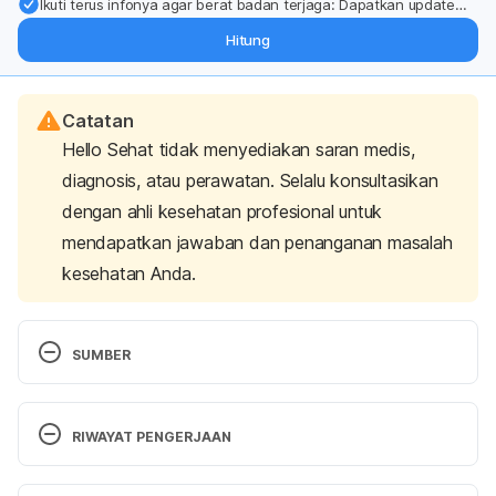
Ikuti terus infonya agar berat badan terjaga: Dapatkan update
dari pakar mengenai dukungan dan perawatan berat badan
Hitung
langsung ke inbox Anda.
Catatan
Hello Sehat tidak menyediakan saran medis,
diagnosis, atau perawatan. Selalu konsultasikan
dengan ahli kesehatan profesional untuk
mendapatkan jawaban dan penanganan masalah
kesehatan Anda.
SUMBER
Adverse Events Following Immunisation. The 
Immunisation Advisory Centre. (2022). Retrieved 
RIWAYAT PENGERJAAN
July 7, 2023, from  
https://www.immune.org.nz/vaccines/adverse-
Versi Terbaru