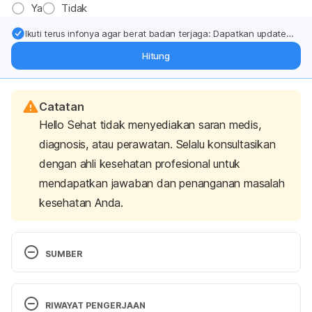
Ya
Tidak
Ikuti terus infonya agar berat badan terjaga: Dapatkan update
dari pakar mengenai dukungan dan perawatan berat badan
Hitung
langsung ke inbox Anda.
Catatan
Hello Sehat tidak menyediakan saran medis,
diagnosis, atau perawatan. Selalu konsultasikan
dengan ahli kesehatan profesional untuk
mendapatkan jawaban dan penanganan masalah
kesehatan Anda.
SUMBER
Gupta, M., Bhansali, R., Nagalli, S., & Oliver, T. 
(2020). 
Rat-bite Fever
. Statpearls Publishing. 
RIWAYAT PENGERJAAN