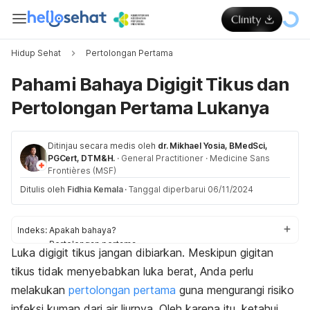
Hidup Sehat
Pertolongan Pertama
Pahami Bahaya Digigit Tikus dan
Pertolongan Pertama Lukanya
Ditinjau secara medis oleh
dr. Mikhael Yosia, BMedSci,
PGCert, DTM&H.
·
General Practitioner
·
Medicine Sans
Frontières (MSF)
Ditulis oleh
Fidhia Kemala
·
Tanggal diperbarui 06/11/2024
Indeks:
Apakah bahaya?
Pertolongan pertama
Luka digigit tikus jangan dibiarkan. Meskipun gigitan
Tanda infeksi
tikus tidak menyebabkan luka berat, Anda perlu
melakukan
pertolongan pertama
guna mengurangi risiko
infeksi kuman dari air liurnya. Oleh karena itu, ketahui