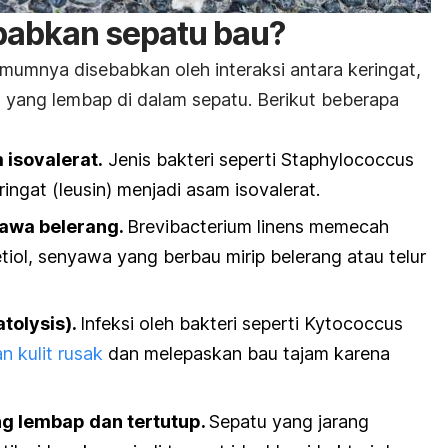
abkan sepatu bau?
mumnya disebabkan oleh interaksi antara keringat,
n yang lembap di dalam sepatu.
Berikut beberapa
 isovalerat.
Jenis bakteri seperti
Staphylococcus
ngat (leusin) menjadi asam isovalerat.
yawa belerang.
Brevibacterium linens
memecah
iol, senyawa yang berbau mirip belerang atau telur
atolysis
).
Infeksi oleh bakteri seperti
Kytococcus
 kulit rusak
dan melepaskan bau tajam karena
g lembap dan tertutup.
Sepatu yang jarang