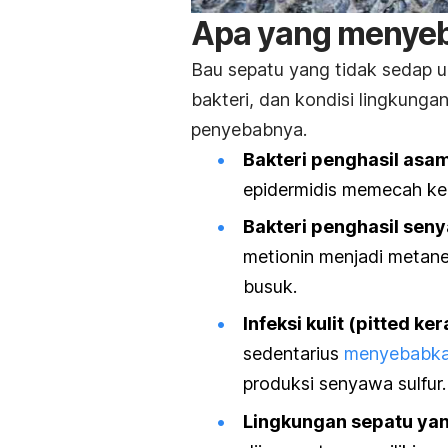
Apa yang menyeb
Bau sepatu yang tidak sedap u
bakteri, dan kondisi lingkunga
penyebabnya.
Bakteri penghasil asam
epidermidis
memecah keri
Bakteri penghasil sen
metionin menjadi metanet
busuk.
Infeksi kulit (
p
itted ker
sedentarius
menyebabkan
produksi senyawa sulfur.
Lingkungan sepatu yan