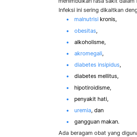
menimbulkan rasa sakit dalam
Infeksi ini sering dikaitkan d
malnutrisi
kronis,
obesitas
,
alkoholisme,
akromegali
,
diabetes insipidus
,
diabetes mellitus,
hipotiroidisme,
penyakit hati,
uremia
, dan
gangguan makan.
Ada beragam obat yang diguna