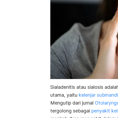
Sialadenitis atau sialosis adal
utama, yaitu
kelenjar submandi
Mengutip dari jurnal
Otolaryngo
tergolong sebagai
penyakit kel