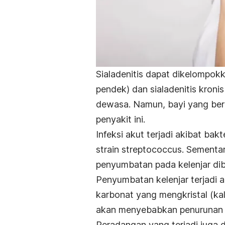
Sialadenitis dapat dikelompokka
pendek) dan sialadenitis kroni
dewasa. Namun, bayi yang beru
penyakit ini.
Infeksi akut terjadi akibat bakt
s
train streptococcus
. Sementar
penyumbatan pada kelenjar dib
Penyumbatan kelenjar terjadi 
karbonat yang mengkristal (kalk
akan menyebabkan penurunan pr
Peradangan yang terjadi juga da