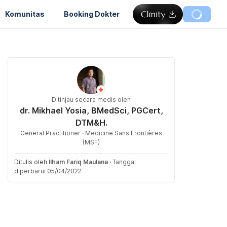
Komunitas
Booking Dokter
Ditinjau secara medis oleh
dr. Mikhael Yosia, BMedSci, PGCert,
DTM&H.
General Practitioner · Medicine Sans Frontières
(MSF)
Ditulis oleh
Ilham Fariq Maulana
·
Tanggal
diperbarui 05/04/2022