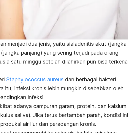
n menjadi dua jenis, yaitu sialadenitis akut (jangka
s (jangka panjang) yang sering terjadi pada orang
sia satu minggu setelah dilahirkan pun bisa terkena
eri
Staphylococcus aureus
dan berbagai bakteri
a itu, infeksi kronis lebih mungkin disebabkan oleh
andingkan infeksi.
akibat adanya campuran garam, protein, dan kalsium
ulus saliva). Jika terus bertambah parah, kondisi ini
oduksi air liur dan peradangan kronis.
pat memengaruhi kelenjar air liur lain, misalnya