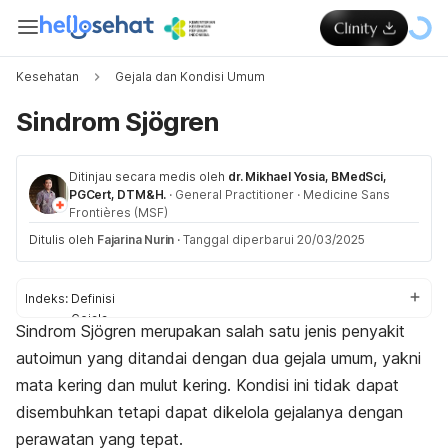
Kesehatan
Gejala dan Kondisi Umum
Sindrom Sjögren
Ditinjau secara medis oleh
dr. Mikhael Yosia, BMedSci,
PGCert, DTM&H.
·
General Practitioner
·
Medicine Sans
Frontières (MSF)
Ditulis oleh
Fajarina Nurin
·
Tanggal diperbarui 20/03/2025
Indeks:
Definisi
Gejala
Sindrom Sjögren merupakan salah satu jenis penyakit
Penyebab
autoimun yang ditandai dengan dua gejala umum, yakni
Faktor risiko
Diagnosis
mata kering dan mulut kering. Kondisi ini tidak dapat
Pengobatan
disembuhkan tetapi dapat dikelola gejalanya dengan
Perawatan rumahan
perawatan yang tepat.