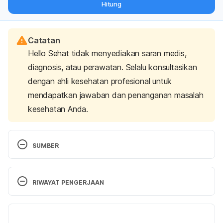
Hitung
langsung ke inbox Anda.
Catatan
Hello Sehat tidak menyediakan saran medis,
diagnosis, atau perawatan. Selalu konsultasikan
dengan ahli kesehatan profesional untuk
mendapatkan jawaban dan penanganan masalah
kesehatan Anda.
SUMBER
Sjogren’s syndrome – Symptoms and causes. 
(2022). Retrieved 06 March 2025, from 
RIWAYAT PENGERJAAN
https://www.mayoclinic.org/diseases-
conditions/sjogrens-syndrome/symptoms-
Versi Terbaru
causes/syc-20353216