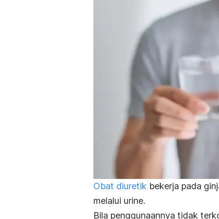
Obat diuretik
bekerja pada gin
melalui urine.
Bila penggunaannya tidak terkon