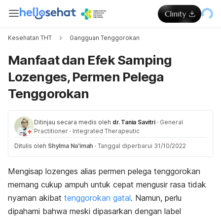
Kesehatan THT
Gangguan Tenggorokan
Manfaat dan Efek Samping
Lozenges, Permen Pelega
Tenggorokan
Ditinjau secara medis oleh
dr. Tania Savitri
·
General
Practitioner
·
Integrated Therapeutic
Ditulis oleh
Shylma Na'imah
·
Tanggal diperbarui 31/10/2022
Mengisap
lozenges
alias permen pelega tenggorokan
memang cukup ampuh untuk cepat mengusir rasa tidak
nyaman akibat
tenggorokan gatal
. Namun, perlu
dipahami bahwa meski dipasarkan dengan label