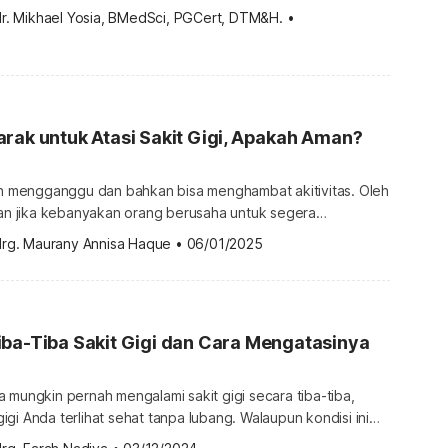
g langka ini bisa menyebabkan gangguan mengunyah hingga
dr. Mikhael Yosia, BMedSci, PGCert, DTM&H.
•
igi jika tidak ditangani dengan tepat. Simak apa saja gejala
a berikut ini. Apa itu ankilosis gigi? Ankilosis gigi adalah
ang membuat gigi […]
rak untuk Atasi Sakit Gigi, Apakah Aman?
lah mengganggu dan bahkan bisa menghambat akitivitas. Oleh
eran jika kebanyakan orang berusaha untuk segera
ain mengandalkan obat-obatan, ada juga yang
drg. Maurany Annisa Haque
•
06/01/2025
alami seperti getah daun jarak untuk mengatasi sakit gigi.
ah daun jarak aman untuk mengatasi gigi yang nyeri?
efektivitas dan efek sampingnya? Temukan […]
ba-Tiba Sakit Gigi dan Cara Mengatasinya
 mungkin pernah mengalami sakit gigi secara tiba-tiba,
 terlihat sehat tanpa lubang. Walaupun kondisi ini
gan sendirinya, Anda sebaiknya tidak membiarkannya