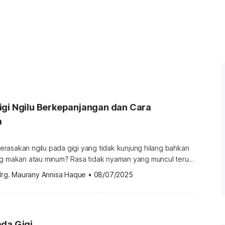
igi Ngilu Berkepanjangan dan Cara
a
rasakan ngilu pada gigi yang tidak kunjung hilang bahkan
ng makan atau minum? Rasa tidak nyaman yang muncul terus-
u diwaspadai. Yuk, ketahui berbagai penyebab gigi ngilu
drg. Maurany Annisa Haque
•
08/07/2025
n obatnya di bawah ini! Apa penyebab gigi ngilu
gi ngilu yang berkepanjangan serta sensasi tajam, nyeri,
ncul bersamanya tentu […]
da Gigi