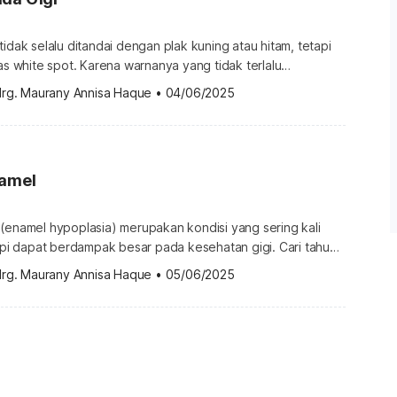
tidak selalu ditandai dengan plak kuning atau hitam, tetapi
ias white spot. Karena warnanya yang tidak terlalu
lan gigi, white spot pada gigi sering kali diabaikan.
drg. Maurany Annisa Haque
•
04/06/2025
ni merupakan tanda awal kerusakan gigi yang perlu segera
 white spot pada gigi? White spot adalah bercak putih pada
namel
(enamel hypoplasia) merupakan kondisi yang sering kali
tapi dapat berdampak besar pada kesehatan gigi. Cari tahu
ejala, penyebab, hingga penanganannya di bawah ini! Apa itu
drg. Maurany Annisa Haque
•
05/06/2025
? Hipoplasia enamel adalah kondisi kelainan pertumbuhan
 yaitu bagian terluar dan terkeras dari struktur gigi. Saat
embang sempurna, permukaan gigi menjadi […]