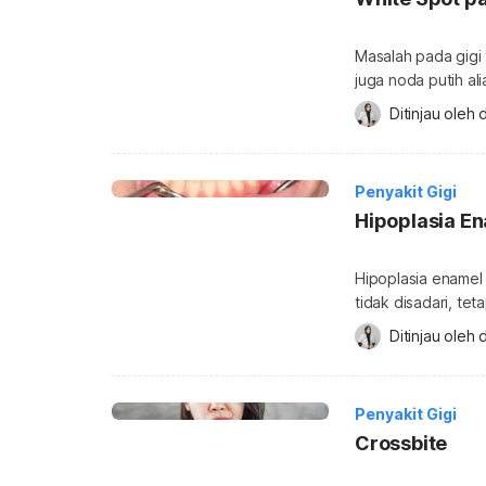
Masalah pada gigi 
juga noda putih al
mengganggu penampi
Ditinjau oleh 
Padahal, kondisi i
ditangani. Apa itu
gigi […]
Penyakit Gigi
Hipoplasia E
Hipoplasia enamel 
tidak disadari, te
lebih lanjut apa g
Ditinjau oleh 
hipoplasia enamel
pada lapisan enamel,
enamel tidak berk
Penyakit Gigi
Crossbite