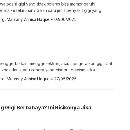
a posisi gigi yang tidak selaras bisa memengaruhi
cara keseluruhan? Salah satu jenis penyakit gigi yang
i sering tidak disadari adalah crossbite. Cari tahu apa saja
drg. Maurany Annisa Haque
•
03/06/2025
ara mengatasinya di bawah in! Apa itu crossbite? Crossbite
 adalah kondisi ketika satu atau lebih gigi atas berada di
menggertakkan, menggesekkan, atau mengeratkan gigi saat
iri khas dari suatu kondisi yang disebut bruxism. Jika
an ini bisa menyebabkan masalah lebih lanjut pada gigi dan
drg. Maurany Annisa Haque
•
27/05/2025
a, penyebab, hingga penanganannya di sini. Apa itu bruxism?
ndisi saat seseorang menggertakkan, mengatupkan,
ngeratkan gigi secara tidak sadar. Kebiasaan ini
 Gigi Berbahaya? Ini Risikonya Jika