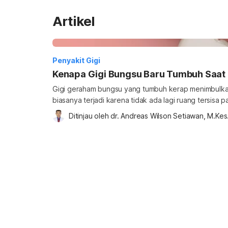
Artikel
Penyakit Gigi
Kenapa Gigi Bungsu Baru Tumbuh Saat
Gigi geraham bungsu yang tumbuh kerap menimbulkan n
biasanya terjadi karena tidak ada lagi ruang tersisa 
tempati. Kenapa gigi bungsu baru tumbuh pada usia
Ditinjau oleh 
dr. Andreas Wilson Setiawan, M.Kes
mengurangi rasa ngilu karenanya? Simak informasi be
penyebab gigi bungsu baru tumbuh saat dewasa? P