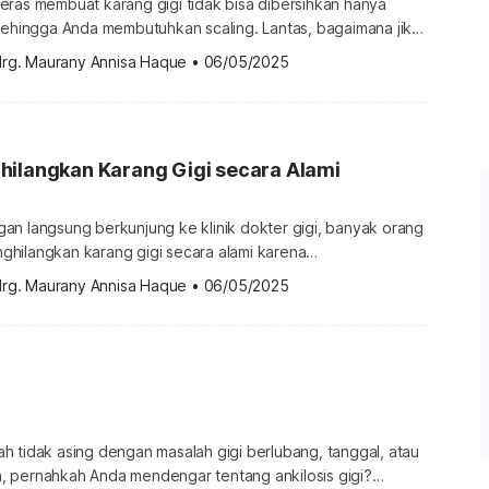
eras membuat karang gigi tidak bisa dibersihkan hanya
 sehingga Anda membutuhkan scaling. Lantas, bagaimana jika
melakukan scaling? Apakah karang gigi berbahaya jika tidak
drg. Maurany Annisa Haque
•
06/05/2025
ibiarkan terus menumpuk? Simak jawabannya berikut ini.
i berbahaya jika tidak dibersihkan? Meski beberapa orang
asakan masalah tertentu akibat karang […]
hilangkan Karang Gigi secara Alami
an langsung berkunjung ke klinik dokter gigi, banyak orang
hilangkan karang gigi secara alami karena
bih mudah dan terjangkau. Namun, apakah metode ini
drg. Maurany Annisa Haque
•
06/05/2025
bersihkan karang gigi yang mengeras? Cara menghilangkan
a alami Karang gigi adalah penumpukan plak yang sudah
empel pada permukaan gigi maupun di bawah gusi. […]
h tidak asing dengan masalah gigi berlubang, tanggal, atau
 pernahkah Anda mendengar tentang ankilosis gigi?