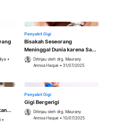
Penyakit Gigi
 yang
Bisakah Seseorang
Meninggal Dunia karena Sakit
Gigi?
diya
•
Ditinjau oleh 
drg. Maurany 
Annisa Haque
•
31/07/2025
Penyakit Gigi
Gigi Bergerigi
kan
Ditinjau oleh 
drg. Maurany 
Annisa Haque
•
10/07/2025
i
•