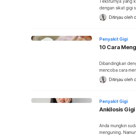
Teksturnya yang k
dengan sikat gigi
Anda tidak pernah 
Ditinjau oleh 
dibersihkan dan d
Apakah karang gig
mungkin tidak mer
Penyakit Gigi
10 Cara Meng
Dibandingkan deng
mencoba cara meng
menganggapnya le
Ditinjau oleh 
efektif untuk mem
karang gigi secar
mengeras dan men
Penyakit Gigi
Ankilosis Gigi
Anda mungkin suda
menguning. Namun,