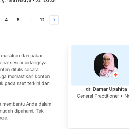
rg. Farah Nadiya
•
03/12/2024
engapa demikian dan apa penyebabnya? Apa penyebab tiba-
ka gigi Anda terlihat sehat dan kuat, rasa sakit yang muncul
tiba-tiba biasanya disebabkan oleh masalah gigi sensitif. Gigi […]
4
5
...
12
 masukan dari pakar
ional sesuai bidangnya
ten ditulis secara
 juga memastikan konten
k pada riset terkini dan
dr. Damar Upahita
General Practitioner
• N
rus membantu Anda dalam
mudah dipahami. Tak
gia.