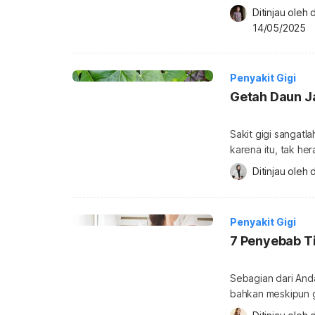
Kelainan gigi yan
Ditinjau oleh 
berbagai masalah g
14/05/2025
hingga pengobatanny
kelainan langka y
Penyakit Gigi
Getah Daun Ja
Sakit gigi sangat
karena itu, tak h
mengobatinya. Sel
Ditinjau oleh 
mengandalkan obat 
Namun, apakah get
Bagaimana dengan 
Penyakit Gigi
7 Penyebab Ti
Sebagian dari Anda
bahkan meskipun gigi Anda
dapat membaik den