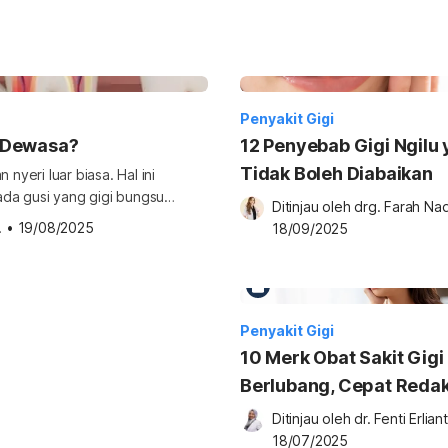
Penyakit Gigi
 Dewasa?
12 Penyebab Gigi Ngilu
Tidak Boleh Diabaikan
yeri luar biasa. Hal ini
pada gusi yang gigi bungsu
Ditinjau oleh 
drg. Farah Na
 dewasa? Adakah cara untuk
.
•
19/08/2025
18/09/2025
rikut untuk jawabannya. Apa
enyebab utama kenapa […]
Penyakit Gigi
10 Merk Obat Sakit Gigi
Berlubang, Cepat Reda
Nyeri
Ditinjau oleh 
dr. Fenti Erliant
18/07/2025