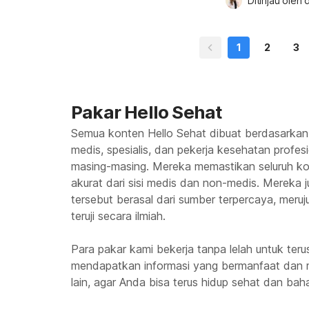
Ditinjau oleh 
d
berlarut-larut. M
tiba sakit gigi? Ji
1
2
3
Pakar Hello Sehat
Semua konten Hello Sehat dibuat berdasarkan
medis, spesialis, dan pekerja kesehatan profes
masing-masing. Mereka memastikan seluruh kon
akurat dari sisi medis dan non-medis. Mereka
tersebut berasal dari sumber terpercaya, meruju
teruji secara ilmiah.
Para pakar kami bekerja tanpa lelah untuk te
mendapatkan informasi yang bermanfaat dan 
lain, agar Anda bisa terus hidup sehat dan baha