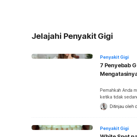
Jelajahi Penyakit Gigi
Penyakit Gigi
7 Penyebab G
Mengatasiny
Pernahkah Anda me
ketika tidak seda
menerus tentu perl
Ditinjau oleh 
berkepanjangan da
berkepanjangan? Gi
atau linu yang mu
Penyakit Gigi
White Spot pa