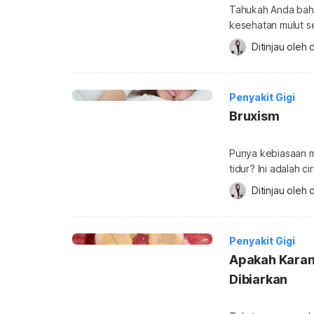
Tahukah Anda bahw
kesehatan mulut se
kerap terjadi tetap
Ditinjau oleh 
penyebab hingga c
atau gigitan silang
dalam […]
Penyakit Gigi
Bruxism
Punya kebiasaan 
tidur? Ini adalah c
dibiarkan, kebiasa
Ditinjau oleh 
mulut. Simak gejal
Bruxism adalah ko
menggesekkan, atau me
Penyakit Gigi
biasanya […]
Apakah Karang
Dibiarkan