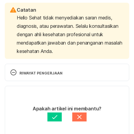
Catatan
Hello Sehat tidak menyediakan saran medis,
diagnosis, atau perawatan. Selalu konsultasikan
dengan ahli kesehatan profesional untuk
mendapatkan jawaban dan penanganan masalah
kesehatan Anda.
RIWAYAT PENGERJAAN
Versi Terbaru
11/01/2021
Ditulis oleh
drg. Melia
Apakah artikel ini membantu?
Diperbarui oleh: 
Nanda Saputri