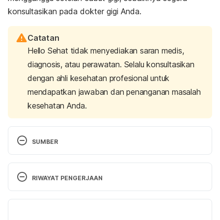
konsultasikan pada dokter gigi
Anda.
Catatan
Hello Sehat tidak menyediakan saran medis,
diagnosis, atau perawatan. Selalu konsultasikan
dengan ahli kesehatan profesional untuk
mendapatkan jawaban dan penanganan masalah
kesehatan Anda.
SUMBER
Tooth extraction
. Healthdirect Australia. (2021). 
Retrieved 27 September 2022, from 
RIWAYAT PENGERJAAN
https://www.healthdirect.gov.au/tooth-extraction
Versi Terbaru
Wisdom tooth removal
. NHS UK. (2021). Retrieved 
27 September 2022, from 
05/10/2022