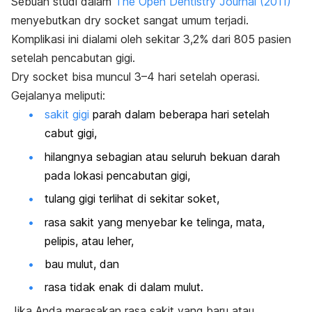
Sebuah studi dalam
The Open Dentistry Journal
(2011)
menyebutkan
dry socket
sangat umum terjadi.
Komplikasi ini dialami oleh sekitar 3,2% dari 805 pasien
setelah pencabutan gigi.
Dry socket
bisa muncul 3–4 hari setelah operasi.
Gejalanya meliputi:
sakit gigi
parah dalam beberapa hari setelah
cabut gigi,
hilangnya sebagian atau seluruh bekuan darah
pada lokasi pencabutan gigi,
tulang gigi terlihat di sekitar soket,
rasa sakit yang menyebar ke telinga, mata,
pelipis, atau leher,
bau mulut, dan
rasa tidak enak di dalam mulut.
Jika Anda merasakan rasa sakit yang baru atau