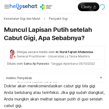
Kesehatan Gigi dan Mulut
Penyakit Gigi
Muncul Lapisan Putih setelah
Cabut Gigi, Apa Sebabnya?
Ditinjau secara medis oleh
dr. Nurul Fajriah Afiatunnisa
·
General Practitioner
·
Universitas La Tansa Mashiro
Ditulis oleh
Satria Aji Purwoko
·
Tanggal diperbarui 05/10/2022
Indeks:
Penyebab
Gusi sakit setelah cabut gigi
Dokter akan merekomendasikan cabut gigi bila gigi
Perawatan setelah cabut gigi
Anda berlubang atau terinfeksi. Jika gigi sudah diangkat,
Anda mungkin akan melihat lapisan putih di gusi setelah
cabut gigi.