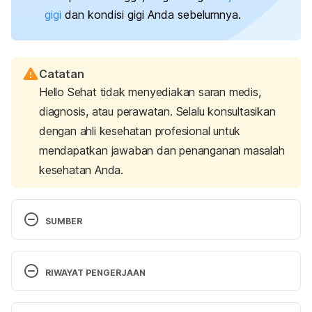
gigi
dan kondisi gigi Anda sebelumnya.
Catatan
Hello Sehat tidak menyediakan saran medis,
diagnosis, atau perawatan. Selalu konsultasikan
dengan ahli kesehatan profesional untuk
mendapatkan jawaban dan penanganan masalah
kesehatan Anda.
SUMBER
Dental braces.
 (2021). Mayo Clinic. Retrieved May 
5, 2023, from 
RIWAYAT PENGERJAAN
https://www.mayoclinic.org/braces/img-20007702
Versi Terbaru