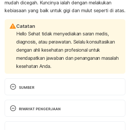
mudah dicegah. Kuncinya ialah dengan melakukan
kebiasaan yang baik untuk gigi dan mulut seperti di atas.
Catatan
Hello Sehat tidak menyediakan saran medis,
diagnosis, atau perawatan. Selalu konsultasikan
dengan ahli kesehatan profesional untuk
mendapatkan jawaban dan penanganan masalah
kesehatan Anda.
SUMBER
Hidden dental dangers that may threaten your 
whole body
. (2020, January 1). Harvard Health. 
RIWAYAT PENGERJAAN
Retrieved 08 May 2023 from 
https://www.health.harvard.edu/staying-
Versi Terbaru
healthy/hidden-dental-dangers-that-may-threaten-