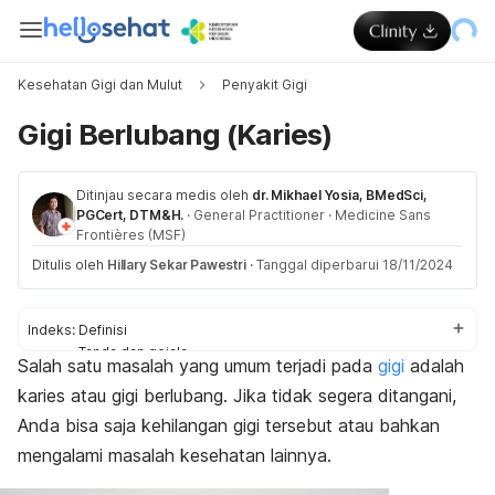
Kesehatan Gigi dan Mulut
Penyakit Gigi
Gigi Berlubang (Karies)
Ditinjau secara medis oleh
dr. Mikhael Yosia, BMedSci,
PGCert, DTM&H.
·
General Practitioner
·
Medicine Sans
Frontières (MSF)
Ditulis oleh
Hillary Sekar Pawestri
·
Tanggal diperbarui 18/11/2024
Indeks:
Definisi
Tanda dan gejala
Salah satu masalah yang umum terjadi pada
gigi
adalah
Penyebab
karies atau gigi berlubang. Jika tidak segera ditangani,
Faktor risiko
Komplikasi
Anda bisa saja kehilangan gigi tersebut atau bahkan
Diagnosis
mengalami masalah kesehatan lainnya.
Pengobatan
Pencegahan