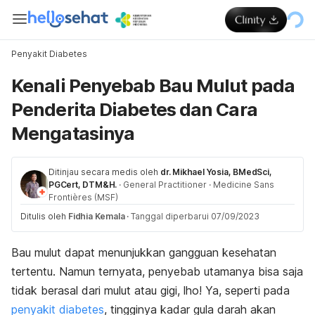
Penyakit Diabetes
Kenali Penyebab Bau Mulut pada
Penderita Diabetes dan Cara
Mengatasinya
Ditinjau secara medis oleh
dr. Mikhael Yosia, BMedSci,
PGCert, DTM&H.
·
General Practitioner
·
Medicine Sans
Frontières (MSF)
Ditulis oleh
Fidhia Kemala
·
Tanggal diperbarui 07/09/2023
Bau mulut dapat menunjukkan gangguan kesehatan
tertentu. Namun ternyata, penyebab utamanya bisa saja
tidak berasal dari mulut atau gigi, lho! Ya, seperti pada
penyakit diabetes
, tingginya kadar gula darah akan