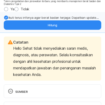
*Jenis pengobatan dan perawatan terbaru yang membantu manajemen berat badan dan
Diabetes Tipe 2
Ya
Tidak
Ikuti terus infonya agar berat badan terjaga: Dapatkan update
dari pakar mengenai dukungan dan perawatan berat badan
Hitung
langsung ke inbox Anda.
Catatan
Hello Sehat tidak menyediakan saran medis,
diagnosis, atau perawatan. Selalu konsultasikan
dengan ahli kesehatan profesional untuk
mendapatkan jawaban dan penanganan masalah
kesehatan Anda.
SUMBER
Westerberg, D. (2013). Diabetic Ketoacidosis: 