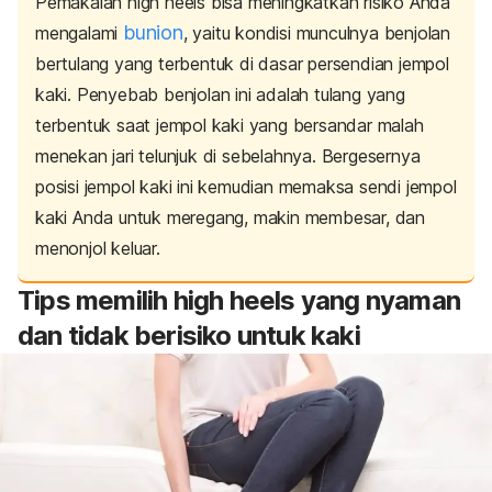
Pemakaian
high heels
bisa meningkatkan risiko Anda
bunion
mengalami
, yaitu
kondisi munculnya benjolan
bertulang yang terbentuk di dasar persendian jempol
kaki.
Penyebab benjolan ini adalah tulang yang
terbentuk saat jempol kaki yang bersandar malah
menekan jari telunjuk di sebelahnya.
Bergesernya
posisi jempol kaki ini kemudian memaksa sendi jempol
kaki Anda untuk meregang, makin membesar, dan
menonjol keluar.
Tips memilih
high heels
yang nyaman
dan tidak berisiko untuk kaki