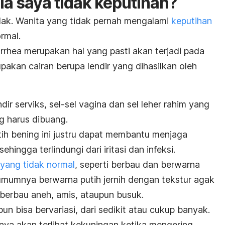
la saya tidak keputihan?
dak. Wanita yang tidak pernah mengalami
keputihan
ormal.
orrhea
merupakan hal yang pasti akan terjadi pada
pakan cairan berupa lendir yang dihasilkan oleh
ndir serviks, sel-sel vagina dan sel leher rahim yang
g harus dibuang.
utih bening ini justru dapat membantu menjaga
ehingga terlindungi dari iritasi dan infeksi.
n yang tidak normal
, seperti berbau dan berwarna
umumnya berwarna putih jernih dengan tekstur agak
k berbau aneh, amis, ataupun busuk.
un bisa bervariasi, dari sedikit atau cukup banyak.
ya akan terlihat kekuningan ketika mengering,