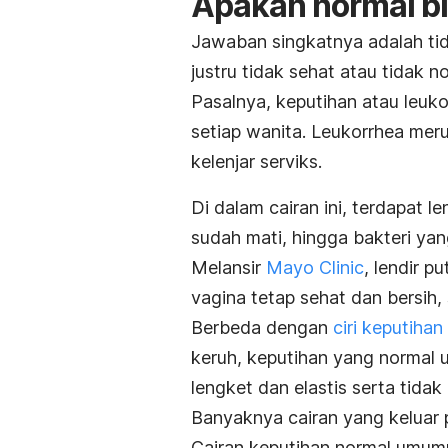
Apakah normal bi
Jawaban singkatnya adalah ti
justru tidak sehat atau tidak n
Pasalnya, keputihan atau
leuk
setiap wanita.
L
eukorrhea
meru
kelenjar serviks.
Di dalam cairan ini, terdapat le
sudah mati, hingga bakteri yan
Melansir
Mayo Clinic
, lendir p
vagina tetap sehat dan bersih, s
Berbeda dengan
ciri keputiha
keruh, keputihan yang normal 
lengket dan elastis serta tida
Banyaknya cairan yang keluar p
Cairan keputihan normal umumn