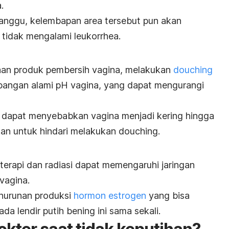
a.
ganggu, kelembapan area tersebut pun akan
a tidak mengalami
leukorrhea
.
an produk pembersih vagina, melakukan
douching
angan alami pH vagina, yang dapat mengurangi
 dapat menyebabkan vagina menjadi kering hingga
ankan untuk hindari melakukan
douching
.
erapi dan radiasi dapat memengaruhi jaringan
 vagina.
enurunan produksi
hormon estrogen
yang bisa
da lendir putih bening ini sama sekali.