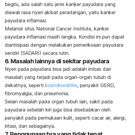
begitu, ada salah satu
jenis kanker payudara
yang
diawali rasa nyeri akibat peradangan, yaitu kanker
payudara inflamasi.
Melansir situs National Cancer Institute, kanker
payudara inflamasi masih langka.
Kondisi ini pun dapat
diantisipasi dengan melakukan
pemeriksaan payudara
sendiri (SADARI)
secara rutin.
6. Masalah lainnya di sekitar payudara
Nyeri pada payudara bisa jadi adalah imbas dari
masalah yang terjadi pada organ-organ tubuh di
dekatnya, seperti
kostokondritis
, p
enyakit GERD,
f
ibromyalgia
,
dan p
neumonia.
Selain masalah pada organ tubuh lain, sakit pada
payudara sebelah kiri juga bisa disebabkan oleh
penyakit pada permukaan kulit, seperti cacar air, alergi,
iritasi, dan sebagainya.
7. Penggunaan bra yang tidak tepat