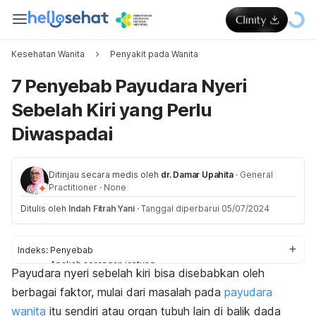
Kesehatan Wanita
Penyakit pada Wanita
7 Penyebab Payudara Nyeri
Sebelah Kiri yang Perlu
Diwaspadai
Ditinjau secara medis oleh
dr. Damar Upahita
·
General
Practitioner
·
None
Ditulis oleh
Indah Fitrah Yani
·
Tanggal diperbarui 05/07/2024
Indeks:
Penyebab
Apakah serangan jantung
Payudara nyeri sebelah kiri bisa disebabkan oleh
Cara mengatasi
berbagai faktor, mulai dari masalah pada
payudara
wanita
itu sendiri atau organ tubuh lain di balik dada