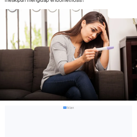
meskipun mengidap endometriosis?
Iklan