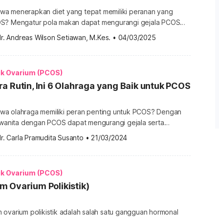
a menerapkan diet yang tepat memiliki peranan yang
OS? Mengatur pola makan dapat mengurangi gejala PCOS
n kesehatan secara keseluruhan. Simak panduan diet yang
r. Andreas Wilson Setiawan, M.Kes.
•
04/03/2025
rita PCOS berikut. Panduan diet untuk PCOS Sindrom
 (PCOS) adalah kondisi ketika wanita mengalami peningkatan
Kondisi ini menyebabkan gangguan siklus menstruasi,
ik Ovarium (PCOS)
a Rutin, Ini 6 Olahraga yang Baik untuk PCOS
wa olahraga memiliki peran penting untuk PCOS? Dengan
, wanita dengan PCOS dapat mengurangi gejala serta
 keseluruhan. Lantas, apa saja olahraga yang
r. Carla Pramudita Susanto
•
21/03/2024
ngatasi sindrom ovarium polikistik atau PCOS ini? Simak
 di bawah ini. Apakah boleh penderita PCOS olahraga?
eh berolahraga, bahkan justru disarankan untuk rutin
ik Ovarium (PCOS)
 Ovarium Polikistik)
 ovarium polikistik adalah salah satu gangguan hormonal