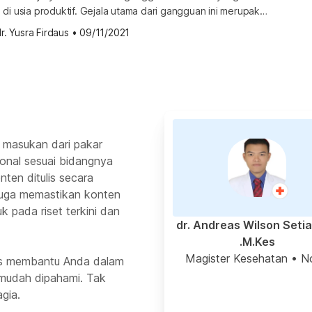
di usia produktif. Gejala utama dari gangguan ini merupakan
ada ovarium akibat produksi hormon androgen yang terlalu
r. Yusra Firdaus
•
09/11/2021
angat terbatas pada perempuan dan jika diproduksi terlalu
 menyebabkan ketidakseimbangan hormon. Apa akibatnya
 masukan dari pakar
ional sesuai bidangnya
ten ditulis secara
 juga memastikan konten
k pada riset terkini dan
dr. Andreas Wilson Seti
M.Kes.
Magister Kesehatan
• N
rus membantu Anda dalam
mudah dipahami. Tak
gia.