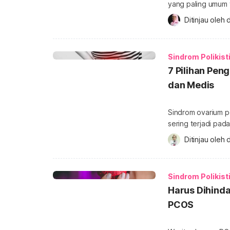
yang paling umum 
seringkali dikaitk
Ditinjau oleh 
d
berdampak pada kesehatan
kini secara global
polyendocrine met
Sindrom Polikist
7 Pilihan Pe
dan Medis
Sindrom ovarium p
sering terjadi pad
menjalani pengoba
Ditinjau oleh 
d
dilakukan untuk pe
lengkapnya di baw
polikistik (PCOS)
Sindrom Polikist
kesuburan yang [
Harus Dihinda
PCOS