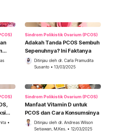
(PCOS)
Sindrom Polikistik Ovarium (PCOS)
dan
Adakah Tanda PCOS Sembuh
m
Sepenuhnya? Ini Faktanya
as 
Ditinjau oleh 
dr. Carla Pramudita 
Susanto
•
13/03/2025
(PCOS)
Sindrom Polikistik Ovarium (PCOS)
OS,
Manfaat Vitamin D untuk
ksi
PCOS dan Cara Konsumsinya
hita
•
Ditinjau oleh 
dr. Andreas Wilson 
Setiawan, M.Kes.
•
12/03/2025