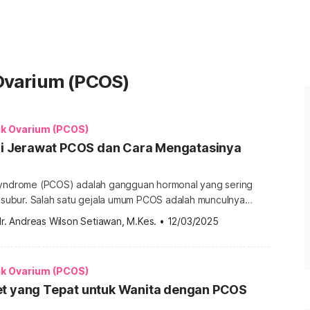
 Ovarium (PCOS)
ik Ovarium (PCOS)
iri Jerawat PCOS dan Cara Mengatasinya
syndrome (PCOS) adalah gangguan hormonal yang sering
a subur. Salah satu gejala umum PCOS adalah munculnya
 diatasi. Jerawat akibat PCOS biasanya lebih parah
r. Andreas Wilson Setiawan, M.Kes.
•
12/03/2025
wat biasa karena dipengaruhi oleh ketidakseimbangan
mi lebih lanjut, berikut adalah
wat akibat PCOS serta cara mengatasinya. Ciri-ciri jerawat […]
ik Ovarium (PCOS)
et yang Tepat untuk Wanita dengan PCOS