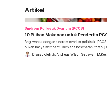
Artikel
Sindrom Polikistik Ovarium (PCOS)
10 Pilihan Makanan untuk Penderita PC
Bagi wanita dengan sindrom ovarium polikistik (PCOS
bukan hanya membantu menjaga kesehatan, tetapi jug
meningkatkan peluang kehamilan. Nah, berikut ini b
Ditinjau oleh 
dr. Andreas Wilson Setiawan, M.Kes
bisa dikonsumsi oleh penderita PCOS agar cepat ham
penderita PCOS agar cepat hamil Sindrom ovarium po
satu gangguan hormonal […]