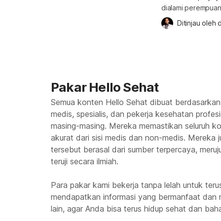
dialami perempuan 
munculnya kista p
Ditinjau oleh 
d
banyak. Hormon androgen itu sendiri merupakan jenis hormon reproduksi laki-
laki yang jumlah s
banyak maka akan
jika wanita […]
Pakar Hello Sehat
Semua konten Hello Sehat dibuat berdasarkan
medis, spesialis, dan pekerja kesehatan profes
masing-masing. Mereka memastikan seluruh kon
akurat dari sisi medis dan non-medis. Mereka
tersebut berasal dari sumber terpercaya, meruju
teruji secara ilmiah.
Para pakar kami bekerja tanpa lelah untuk te
mendapatkan informasi yang bermanfaat dan 
lain, agar Anda bisa terus hidup sehat dan baha