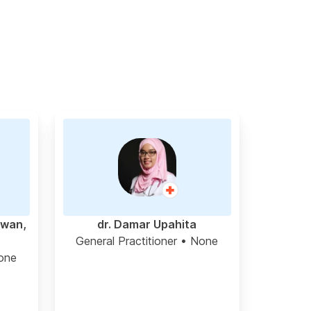
awan,
dr. Damar Upahita
General Practitioner
• None
one