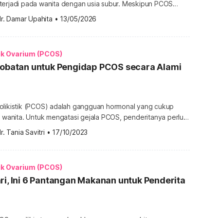
terjadi pada wanita dengan usia subur. Meskipun PCOS
an dengan masalah kesuburan, kondisi ini ternyata bisa
r. Damar Upahita
•
13/05/2026
 secara keseluruhan. Update, Mei 2026: PCOS
 mulai diperkenalkan dengan nama baru, yaitu PMOS atau
abolic ovarian syndrome. Perubahan nama […]
ik Ovarium (PCOS)
ngobatan untuk Pengidap PCOS secara Alami
olikistik (PCOS) adalah gangguan hormonal yang cukup
a wanita. Untuk mengatasi gejala PCOS, penderitanya perlu
tan yang tepat. Lantas, apa saja pengobatan yang dapat
r. Tania Savitri
•
17/10/2023
ngidap sindrom ovarium polikistik ini? Simak penjelasan
ah ini. Berbagai pengobatan untuk sindrom ovarium
 Sindrom ovarium polikistik (PCOS) adalah gangguan
ik Ovarium (PCOS)
…]
ri, Ini 6 Pantangan Makanan untuk Penderita