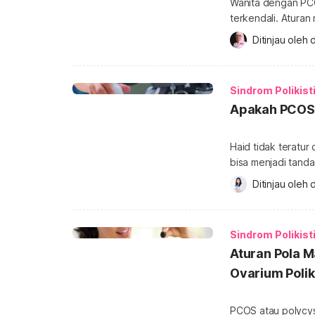
Wanita dengan PCO
terkendali. Atura
mengonsumsi makan
Ditinjau oleh 
d
Lantas, apa panta
Berbagai makanan
Sebagian besar pe
Sindrom Polikist
mengalami resistens
Apakah PCOS 
Haid tidak teratur
bisa menjadi tand
polikistik). Untuk
Ditinjau oleh 
d
sangat diperlukan
ulasan di bawah i
lewat USG? Jawaban
Sindrom Polikist
[…]
Aturan Pola 
Ovarium Poliki
PCOS atau polycy