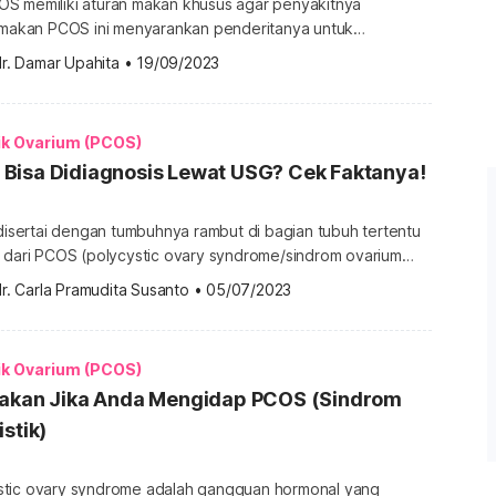
S memiliki aturan makan khusus agar penyakitnya
n makan PCOS ini menyarankan penderitanya untuk
an yang disarankan serta menghindari yang dipantang.
r. Damar Upahita
•
19/09/2023
ngan makanan untuk penderita PCOS? Berikut daftaranya.
 dan minuman yang jadi pantangan untuk penderita PCOS
nderita PCOS (polycystic ovary syndrome) diketahui
ik Ovarium (PCOS)
i insulin. Ini membuatnya lebih rentan […]
Bisa Didiagnosis Lewat USG? Cek Faktanya!
 disertai dengan tumbuhnya rambut di bagian tubuh tertentu
a dari PCOS (polycystic ovary syndrome/sindrom ovarium
 memastikan diagnosis tersebut, pemeriksaan oleh dokter
r. Carla Pramudita Susanto
•
05/07/2023
. Namun, apakah PCOS bisa didiagnosis lewat USG? Cek
ni untuk tahu jawabannya. Apakah PCOS bisa didiagnosis
 singkatnya adalah bisa. Ultrasound atau ultrasonografi
ik Ovarium (PCOS)
Makan Jika Anda Mengidap PCOS (Sindrom
stik)
stic ovary syndrome adalah gangguan hormonal yang