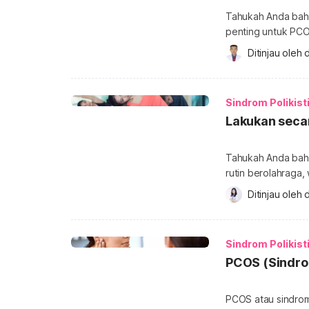
Tahukah Anda bahw
penting untuk PC
serta meningkatka
Ditinjau oleh 
d
tepat untuk pende
ovarium polikistik
hormon androgen. 
Sindrom Polikist
masalah […]
Lakukan secar
Tahukah Anda bah
rutin berolahraga
meningkatkan kesehatan secara
Ditinjau oleh 
d
dapat membantu me
ulasan lengkapnya
Penderita PCOS bol
Sindrom Polikist
melakukan […]
PCOS (Sindrom
PCOS atau sindrom