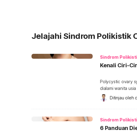
Jelajahi Sindrom Polikistik
Sindrom Polikist
Kenali Ciri-C
Polycystic ovary 
dialami wanita usi
jerawat yang sulit
Ditinjau oleh 
d
dibandingkan jera
hormon androgen dalam tubuh. Untuk memaha
ciri-ciri khas jera
Sindrom Polikist
6 Panduan Di