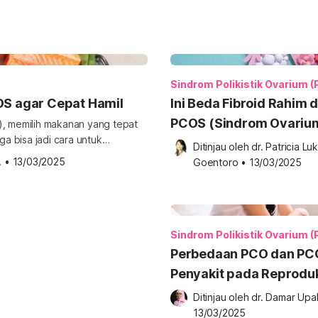
Sindrom Polikistik Ovarium 
OS agar Cepat Hamil
Ini Beda Fibroid Rahim 
PCOS (Sindrom Ovariu
), memilih makanan yang tepat
a bisa jadi cara untuk
Polikistik)
Ditinjau oleh 
dr. Patricia Luk
eberapa pilihan makanan yang
.
•
13/03/2025
Goentoro
•
13/03/2025
il. Berbagai makanan untuk
likistik (PCOS) merupakan salah
Sindrom Polikistik Ovarium 
Perbedaan PCO dan PC
Penyakit pada Reprodu
Wanita
Ditinjau oleh 
dr. Damar Upa
13/03/2025