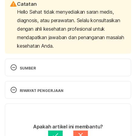
Catatan
Hello Sehat tidak menyediakan saran medis,
diagnosis, atau perawatan. Selalu konsultasikan
dengan ahli kesehatan profesional untuk
mendapatkan jawaban dan penanganan masalah
kesehatan Anda.
SUMBER
Dysmenorrhea. (2019). Retrieved 8 January 2024, 
from 
RIWAYAT PENGERJAAN
https://www.hopkinsmedicine.org/health/conditions
-and-diseases/dysmenorrhea
Versi Terbaru
Dysmenorrhea: Painful Periods. (n.d.). Retrieved 8 
15/01/2024
January 2024, from 
Ditulis oleh 
Reikha Pratiwi
Apakah artikel ini membantu?
https://www.acog.org/womens-
Ditinjau secara medis oleh
dr. Carla Pramudita 