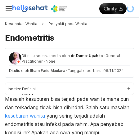
Kesehatan Wanita
Penyakit pada Wanita
Endometritis
Ditinjau secara medis oleh
dr. Damar Upahita
·
General
Practitioner
·
None
Ditulis oleh
Ilham Fariq Maulana
·
Tanggal diperbarui 06/11/2024
Indeks:
Definisi
Gejala
Masalah kesuburan bisa terjadi pada wanita mana pun
Penyebab
dan terkadang tidak bisa dihindari. Salah satu masalah
Faktor risiko
Komplikasi
kesuburan wanita
yang sering terjadi adalah
Diagnosis
endometritis atau infeksi pada rahim. Apa penyebab
Pengobatan
kondisi ini? Apakah ada cara yang mampu
Pencegahan