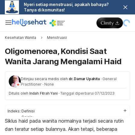
Nyeri setiap menstruasi, apakah bahaya?
Tanya di komunitas!
Kesehatan Wanita
Menstruasi
Oligomenorea, Kondisi Saat
Wanita Jarang Mengalami Haid
Ditinjau secara medis oleh
dr. Damar Upahita
·
General
Practitioner
·
None
Ditulis oleh
Indah Fitrah Yani
·
Tanggal diperbarui 07/12/2023
Indeks:
Definisi
Gejala
Siklus haid pada wanita normalnya terjadi secara rutin
Penyebab
dan teratur setiap bulannya. Akan tetapi, beberapa
Diagnosis