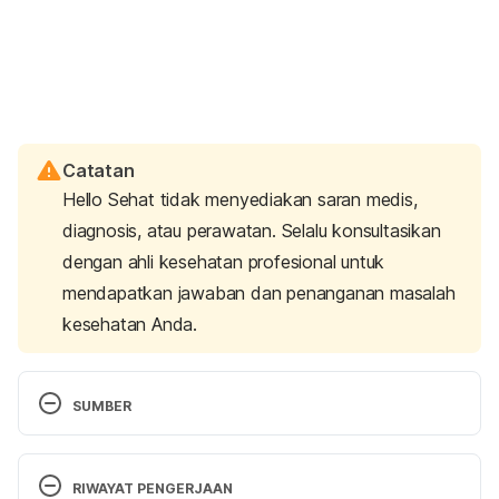
Catatan
Hello Sehat tidak menyediakan saran medis,
diagnosis, atau perawatan. Selalu konsultasikan
dengan ahli kesehatan profesional untuk
mendapatkan jawaban dan penanganan masalah
kesehatan Anda.
SUMBER
professional, C. C. medical. (n.d.). Menstrual Cycle 
(Normal Menstruation): Overview & Phases. 
RIWAYAT PENGERJAAN