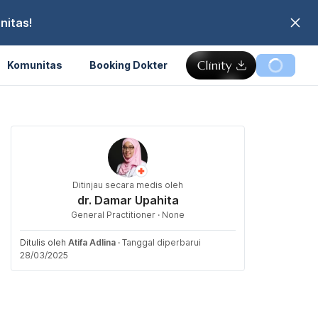
nitas!
Komunitas
Booking Dokter
Ditinjau secara medis oleh
dr. Damar Upahita
General Practitioner · None
Ditulis oleh
Atifa Adlina
·
Tanggal diperbarui
28/03/2025