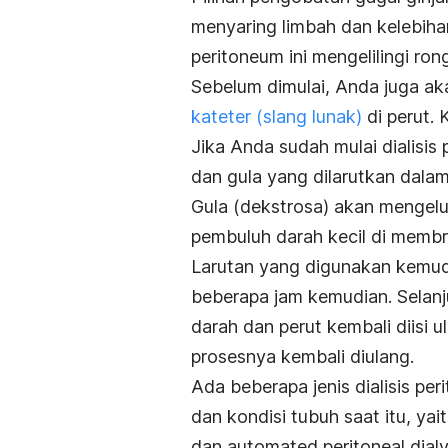
menyaring limbah dan kelebihan
peritoneum ini mengelilingi ro
Sebelum dimulai, Anda juga ak
kateter (slang lunak)
di perut. 
Jika Anda sudah mulai dialisis 
dan gula yang dilarutkan dalam
Gula (dekstrosa) akan mengelua
pembuluh darah kecil di membra
Larutan yang digunakan kemudi
beberapa jam kemudian. Selanj
darah dan perut kembali diisi u
prosesnya kembali diulang.
Ada beberapa jenis dialisis pe
dan kondisi tubuh saat itu, yai
dan
automated peritoneal dialy