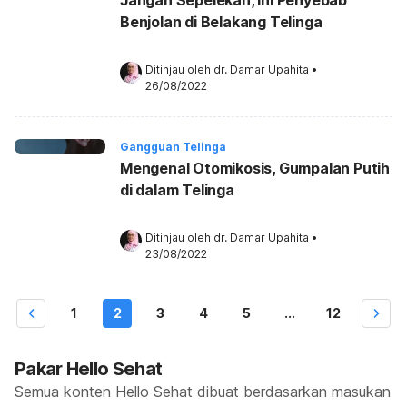
Benjolan di Belakang Telinga
Ditinjau oleh 
dr. Damar Upahita
•
26/08/2022
Gangguan Telinga
Mengenal Otomikosis, Gumpalan Putih
di dalam Telinga
Ditinjau oleh 
dr. Damar Upahita
•
23/08/2022
1
2
3
4
5
...
12
Pakar Hello Sehat
Semua konten Hello Sehat dibuat berdasarkan masukan