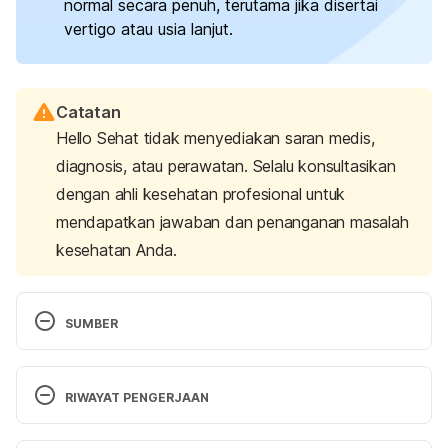
normal secara penuh, terutama jika disertai
vertigo atau usia lanjut.
Catatan
Hello Sehat tidak menyediakan saran medis,
diagnosis, atau perawatan. Selalu konsultasikan
dengan ahli kesehatan profesional untuk
mendapatkan jawaban dan penanganan masalah
kesehatan Anda.
SUMBER
Kuhn, M., Heman-Ackah, S., Shaikh, J., & Roehm, P. 
(2011). 
Sudden Sensorineural Hearing Loss
. 
Trends 
RIWAYAT PENGERJAAN
In Amplification, 15
(3), 91–105. Retrieved July 28, 
2025, from 
Versi Terbaru