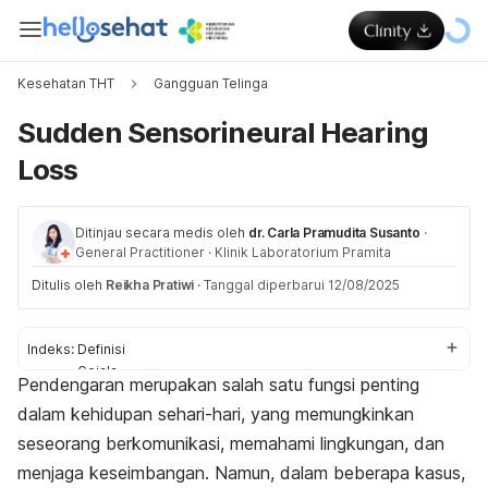
Kesehatan THT
Gangguan Telinga
Sudden Sensorineural Hearing
Loss
Ditinjau secara medis oleh
dr. Carla Pramudita Susanto
·
General Practitioner
·
Klinik Laboratorium Pramita
Ditulis oleh
Reikha Pratiwi
·
Tanggal diperbarui 12/08/2025
Indeks:
Definisi
Gejala
Pendengaran merupakan salah satu fungsi penting
Penyebab
dalam kehidupan sehari-hari, yang memungkinkan
Diagnosis
Pengobatan
seseorang berkomunikasi, memahami lingkungan, dan
menjaga keseimbangan. Namun, dalam beberapa kasus,