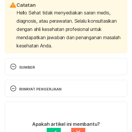
Catatan
Hello Sehat tidak menyediakan saran medis,
diagnosis, atau perawatan. Selalu konsultasikan
dengan ahli kesehatan profesional untuk
mendapatkan jawaban dan penanganan masalah
kesehatan Anda.
SUMBER
Sudden Deafness. (n.d.). Retrieved 28 July 2025, 
from https://www.nidcd.nih.gov/health/sudden-
RIWAYAT PENGERJAAN
deafness
Versi Terbaru
(UK), N. G. C. (n.d.). Sudden sensorineural hearing 
loss (SSNHL). Retrieved 28 July 2025, from 
12/08/2025
https://www.ncbi.nlm.nih.gov/books/NBK536521/
Ditulis oleh 
Reikha Pratiwi
Apakah artikel ini membantu?
Ditinjau secara medis oleh
dr. Carla Pramudita 