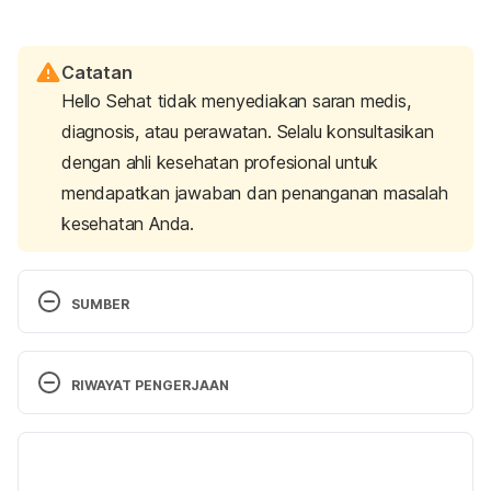
Catatan
Hello Sehat tidak menyediakan saran medis,
diagnosis, atau perawatan. Selalu konsultasikan
dengan ahli kesehatan profesional untuk
mendapatkan jawaban dan penanganan masalah
kesehatan Anda.
SUMBER
Is sex exercise? And is it hard on the heart?
 (2022, 
August 25). Harvard Health. Retrieved 16 
RIWAYAT PENGERJAAN
December 2024, from 
https://www.health.harvard.edu/newsletter_article/i
Versi Terbaru
s-sex-exercise-and-is-it-hard-on-the-heart
27/12/2024