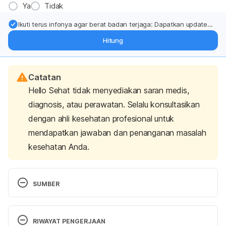
Ya
Tidak
Ikuti terus infonya agar berat badan terjaga: Dapatkan update
dari pakar mengenai dukungan dan perawatan berat badan
Hitung
langsung ke inbox Anda.
Catatan
Hello Sehat tidak menyediakan saran medis,
diagnosis, atau perawatan. Selalu konsultasikan
dengan ahli kesehatan profesional untuk
mendapatkan jawaban dan penanganan masalah
kesehatan Anda.
SUMBER
General surgery. (2015). Retrieved 14 June 2023, 
from https://www.healthcareers.nhs.uk/explore-
RIWAYAT PENGERJAAN