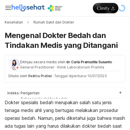
Kesehatan
Rumah Sakit dan Dokter
Mengenal Dokter Bedah dan
Tindakan Medis yang Ditangani
Ditinjau secara medis oleh
dr. Carla Pramudita Susanto
·
General Practitioner
·
Klinik Laboratorium Pramita
Ditulis oleh
Reikha Pratiwi
·
Tanggal diperbarui 10/07/2023
Indeks:
Pengertian
Subspesialis dokter bedah
Dokter spesialis bedah merupakan salah satu jenis
Kondisi yang ditangani
tenaga medis ahli yang bertugas melakukan prosedur
Tugas dan tindakan
Kapan ke dokter bedah?
operasi bedah. Namun, perlu diketahui juga bahwa masih
Persiapan
ada tugas lain yang harus dilakukan dokter bedah saat