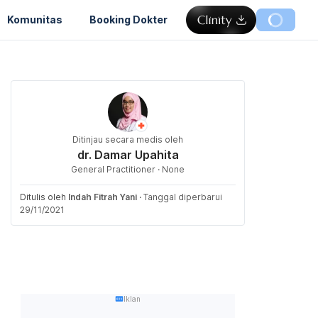
Komunitas
Booking Dokter
Ditinjau secara medis oleh
dr. Damar Upahita
General Practitioner · None
Ditulis oleh
Indah Fitrah Yani
·
Tanggal diperbarui
29/11/2021
Iklan