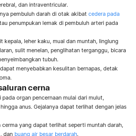
rebral
, dan
intraventricular
.
ahnya pembuluh darah di otak akibat
cedera pada
 atau penumpukan lemak di pembuluh arteri pada
it kepala, leher kaku, mual dan muntah, linglung
daran, sulit menelan, penglihatan terganggu, bicara
it menyeimbangkan tubuh.
dapat menyebabkan kesulitan bernapas, detak
koma.
saluran cerna
i pada organ pencernaan mulai dari mulut,
ingga anus. Gejalanya dapat terlihat dengan jelas
 cerma yang dapat terlihat seperti muntah darah,
l, dan
buang air besar berdarah
.