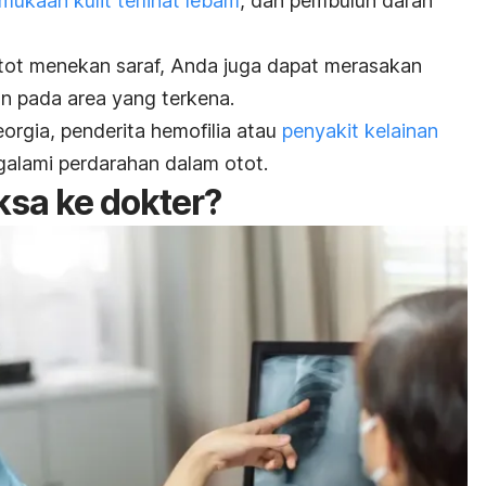
mukaan kulit terlihat lebam
, dan pembuluh darah
tot menekan saraf, Anda juga dapat merasakan
an pada area yang terkena.
eorgia, penderita hemofilia atau
penyakit kelainan
galami perdarahan dalam otot.
ksa ke dokter?