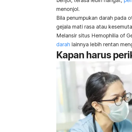
benjol, terasa lebih hangat,
per
menonjol.
Bila penumpukan darah pada o
gejala mati rasa atau kesemut
Melansir situs Hemophilia of G
darah
lainnya lebih rentan men
Kapan harus peri