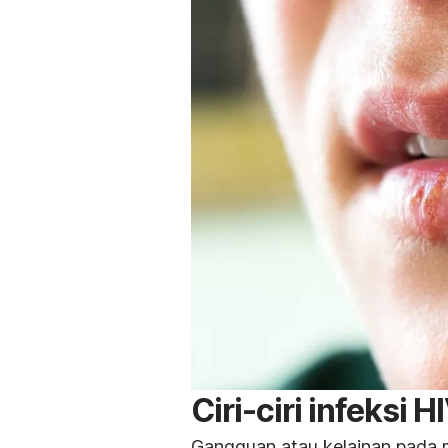
Ciri-ciri infeksi 
Gangguan atau kelainan pada mu