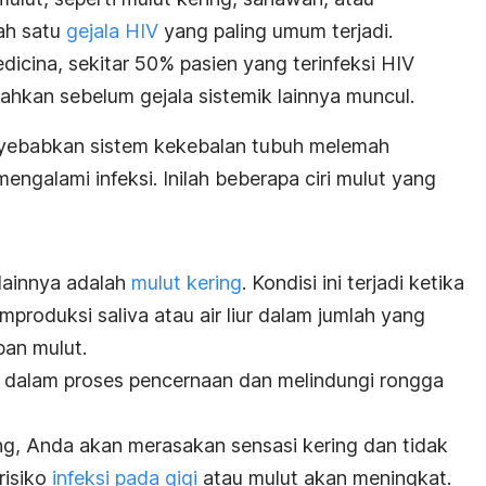
lah satu
gejala HIV
yang paling umum terjadi.
dicina,
sekitar 50% pasien yang terinfeksi HIV
bahkan sebelum gejala sistemik lainnya muncul.
nyebabkan sistem kekebalan tubuh melemah
engalami infeksi. Inilah
beberapa ciri mulut yang
t lainnya adalah
mulut kering
. Kondisi ini terjadi ketika
produksi saliva atau air liur dalam jumlah yang
pan mulut.
ing dalam proses pencernaan dan melindungi rongga
rang, Anda akan merasakan sensasi kering dan tidak
risiko
infeksi pada gigi
atau mulut akan meningkat.