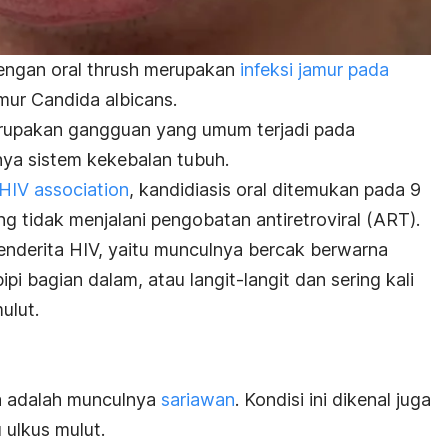
dengan
oral thrush
merupakan
infeksi jamur pada
amur
Candida albicans
.
merupakan gangguan yang umum terjadi pada
nya sistem kekebalan tubuh.
 HIV association
, kandidiasis oral ditemukan pada 9
ng tidak menjalani pengobatan antiretroviral (ART).
 penderita HIV, yaitu munculnya bercak berwarna
ipi bagian dalam, atau langit-langit dan sering kali
ulut.
ya adalah munculnya
sariawan
. Kondisi ini dikenal juga
 ulkus mulut.