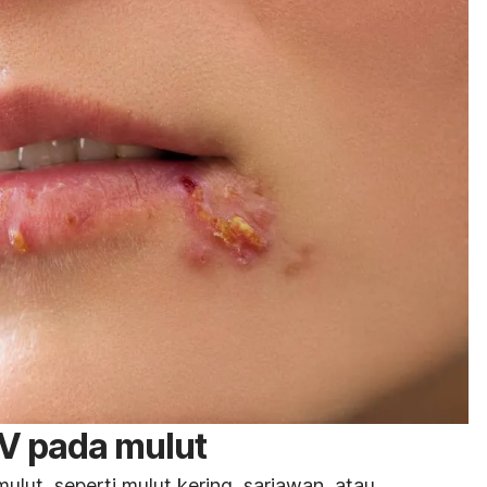
HIV pada mulut
lut, seperti mulut kering, sariawan, atau