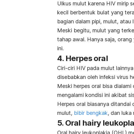
Ulkus mulut karena HIV mirip s
kecil berbentuk bulat yang ter
bagian dalam pipi, mulut, atau 
Meski begitu, mulut yang terk
tahap awal. Hanya saja, orang 
ini.
4. Herpes oral
Ciri-ciri HIV pada mulut lainny
disebabkan oleh infeksi virus h
Meski herpes oral bisa dialami 
mengalami kondisi ini akibat 
Herpes oral biasanya ditandai d
mulut,
bibir bengkak
, dan luka 
5.
Oral hairy leukopl
Oral hairy leukoplakia
(OHL) me