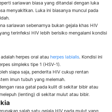
eperti sariawan biasa yang ditandai dengan luka
asa menyakitkan. Luka ini biasanya muncul pada
lidah.
ena sariawan sebenarnya bukan gejala khas HIV
yang terinfeksi HIV lebih berisiko mengalami kondisi
a adalah herpes oral
atau
herpes labialis
. Kondisi ini
erpes simpleks tipe 1 (HSV-1).
oleh siapa saja, penderita HIV cukup rentan
sistem imun tubuh yang melemah.
engan rasa gatal pada kulit di sekitar bibir atau
melepuh (lenting) di sekitar mulut atau bibir.
akia
rupakan salah satu gejala HIV pada mulut yang