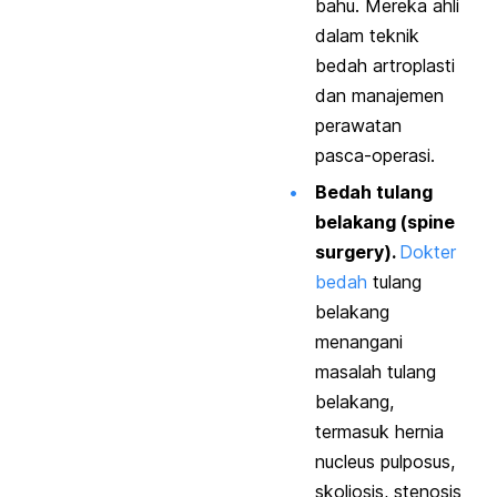
bahu. Mereka ahli
dalam teknik
bedah artroplasti
dan manajemen
perawatan
pasca-operasi.
Bedah tulang
belakang (
spine
surgery
).
Dokter
bedah
tulang
belakang
menangani
masalah tulang
belakang,
termasuk hernia
nucleus pulposus,
skoliosis, stenosis