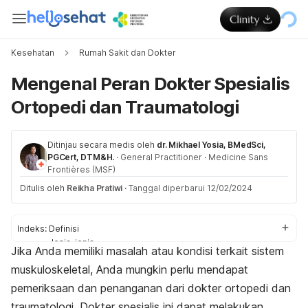
Kesehatan
Rumah Sakit dan Dokter
Mengenal Peran Dokter Spesialis
Ortopedi dan Traumatologi
Ditinjau secara medis oleh
dr. Mikhael Yosia, BMedSci,
PGCert, DTM&H.
·
General Practitioner
·
Medicine Sans
Frontières (MSF)
Ditulis oleh
Reikha Pratiwi
·
Tanggal diperbarui 12/02/2024
Indeks:
Definisi
Jenis-jenis
Jika Anda memiliki masalah atau kondisi terkait sistem
Kondisi yang ditangani
muskuloskeletal, Anda mungkin perlu mendapat
Pemeriksaan
Prosedur
pemeriksaan dan penanganan dari dokter
ortopedi dan
traumatologi. Dokter spesialis ini dapat melakukan