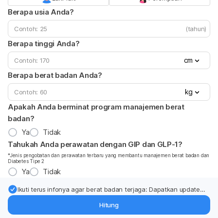
Berapa usia Anda?
(tahun)
Berapa tinggi Anda?
cm
Berapa berat badan Anda?
kg
Apakah Anda berminat program manajemen berat
badan?
Ya
Tidak
Tahukah Anda perawatan dengan GIP dan GLP-1?
*Jenis pengobatan dan perawatan terbaru yang membantu manajemen berat badan dan
Diabetes Tipe 2
Ya
Tidak
Ikuti terus infonya agar berat badan terjaga: Dapatkan update
dari pakar mengenai dukungan dan perawatan berat badan
Hitung
langsung ke inbox Anda.