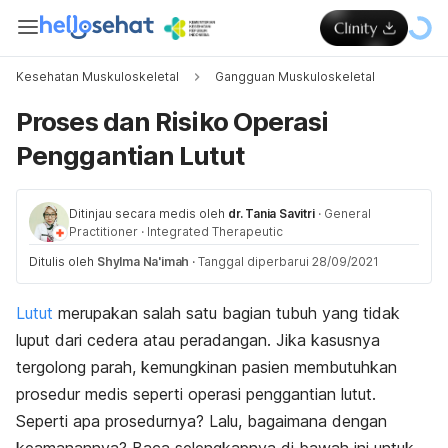
Kesehatan Muskuloskeletal
Gangguan Muskuloskeletal
Proses dan Risiko Operasi
Penggantian Lutut
Ditinjau secara medis oleh
dr. Tania Savitri
·
General
Practitioner
·
Integrated Therapeutic
Ditulis oleh
Shylma Na'imah
·
Tanggal diperbarui 28/09/2021
Lutut
merupakan salah satu bagian tubuh yang tidak
luput dari cedera atau peradangan. Jika kasusnya
tergolong parah, kemungkinan pasien membutuhkan
prosedur medis seperti operasi penggantian lutut.
Seperti apa prosedurnya? Lalu, bagaimana dengan