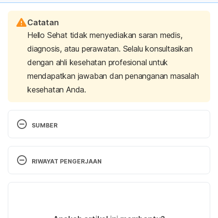
Catatan
Hello Sehat tidak menyediakan saran medis,
diagnosis, atau perawatan. Selalu konsultasikan
dengan ahli kesehatan profesional untuk
mendapatkan jawaban dan penanganan masalah
kesehatan Anda.
SUMBER
Knee replacement. Retrieved 24 June 2021, from 
https://www.mayoclinic.org/tests-procedures/knee-
RIWAYAT PENGERJAAN
replacement/about/pac-20385276
Versi Terbaru
Knee Replacement Surgery Procedure. Retrieved 
24 June 2021, from 
28/09/2021
https://www.hopkinsmedicine.org/health/treatment-
Ditulis oleh 
Shylma Na'imah