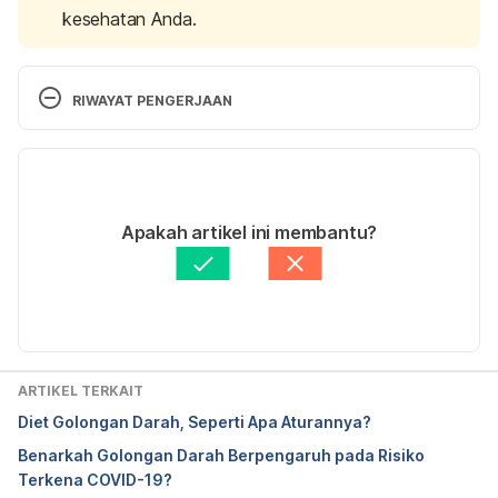
kesehatan Anda.
RIWAYAT PENGERJAAN
Versi Terbaru
22/12/2023
Ditulis oleh 
Anandito Reza
Apakah artikel ini membantu?
Fakta medis diperiksa oleh
Hello Sehat Medical 
Review Team
Diperbarui oleh: 
Abduraafi Andrian
ARTIKEL TERKAIT
Diet Golongan Darah, Seperti Apa Aturannya?
Benarkah Golongan Darah Berpengaruh pada Risiko
Terkena COVID-19?