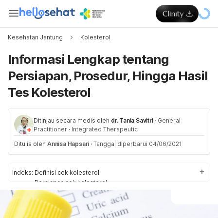
Kesehatan Jantung
Kolesterol
Informasi Lengkap tentang
Persiapan, Prosedur, Hingga Hasil
Tes Kolesterol
Ditinjau secara medis oleh
dr. Tania Savitri
·
General
Practitioner
·
Integrated Therapeutic
Ditulis oleh
Annisa Hapsari
·
Tanggal diperbarui 04/06/2021
Indeks:
Definisi cek kolesterol
Persiapan cek kolesterol
Prosedur pelaksanaan cek kolesterol
Penjelasan dari hasil cek kolesterol