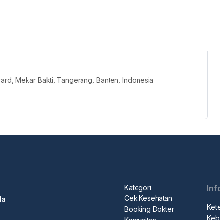
evard, Mekar Bakti, Tangerang, Banten, Indonesia
Kategori
Inf
Cek Kesehatan
da
Ket
Booking Dokter
r
Kebi
Komunitas