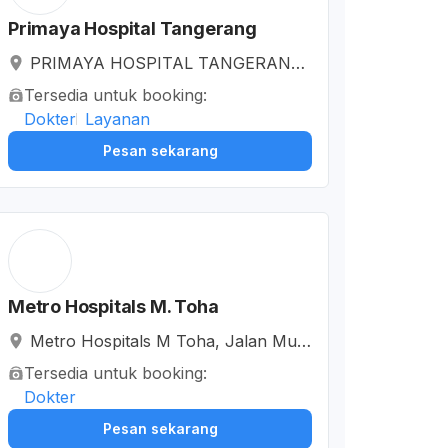
Primaya Hospital Tangerang
PRIMAYA HOSPITAL TANGERANG,
Jalan MH. Thamrin, RT.003/RW.001,
Tersedia untuk booking:
Cikokol, Kota Tangerang, Banten, In
Dokter
Layanan
donesia
Pesan sekarang
Metro Hospitals M. Toha
Metro Hospitals M Toha, Jalan Muh
ammad Toha, RT.001/RW.004, Namb
Tersedia untuk booking:
o Jaya, Kota Tangerang, Banten, Ind
Dokter
onesia
Pesan sekarang