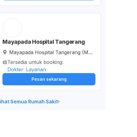
Mayapada Hospital Tangerang
Mayapada Hospital Tangerang (MH
TG), Jalan Honoris Raya, RT.001/R
Tersedia untuk booking:
W.006, Kelapa Indah, Kota Tangeran
Dokter
Layanan
g, Banten, Indonesia
Pesan sekarang
ihat Semua Rumah Sakit