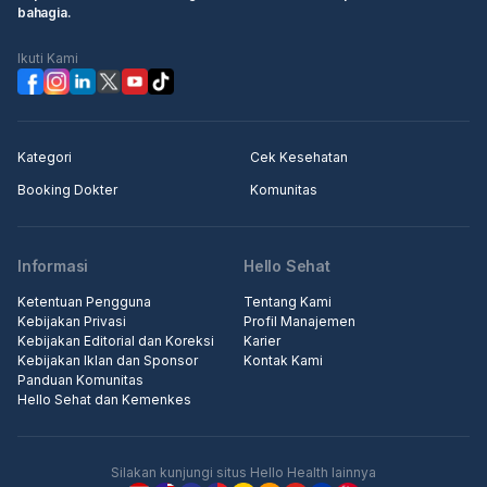
bahagia.
Langkah 2: Pergi ke rumah sakit atau klinik terjadwal, pergi ke
konter penerimaan medis, tunjukkan informasi booking kepada
Ikuti Kami
resepsionis/perawat
Langkah 3: Masuk ke klinik untuk pemeriksaan.
Kategori
Cek Kesehatan
Booking Dokter
Komunitas
Informasi
Hello Sehat
Ketentuan Pengguna
Tentang Kami
Kebijakan Privasi
Profil Manajemen
Kebijakan Editorial dan Koreksi
Karier
Kebijakan Iklan dan Sponsor
Kontak Kami
Panduan Komunitas
Hello Sehat dan Kemenkes
Silakan kunjungi situs Hello Health lainnya