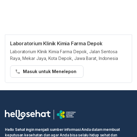
Laboratorium Klinik Kimia Farma Depok
Panduan Pasien
Laboratorium Klinik Kimia Farma Depok, Jalan Sentosa
Pasien dapat membuat janji temu di Laboratorium Klinik Kimia
Raya, Mekar Jaya, Kota Depok, Jawa Barat, Indonesia
Farma Depok di platform Hello Sehat melalui cara berikut:
Masuk untuk Menelepon
Langkah 1:
• Buka https://hellosehat.com/care/ dan klik “Booking dokter”
• Masukkan "Laboratorium Klinik Kimia Farma Depok" di kotak
pencarian
• Cari layanan yang Anda butuhkan atau dokter yang ingin Anda
temui
• Pilih waktu ujian dan klik kotak "Lanjutkan untuk membuat
booking"
Hello Sehat ingin menjadi sumber informasi Anda dalam membuat
• Isi informasi pribadi Anda dan selesaikan booking.
keputusan kesehatan dan agar Anda bisa selalu hidup sehat dan