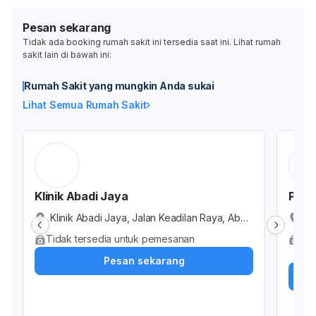
Pesan sekarang
Tidak ada booking rumah sakit ini tersedia saat ini. Lihat rumah
sakit lain di bawah ini:
Rumah Sakit yang mungkin Anda sukai
Lihat Semua Rumah Sakit
Klinik Abadi Jaya
Prim
Klinik Abadi Jaya, Jalan Keadilan Raya, Abad
Pr
ijaya, Kota Depok, Jawa Barat, Indonesia
ya
Tidak tersedia untuk pemesanan
Ter
Ja
Dok
Pesan sekarang