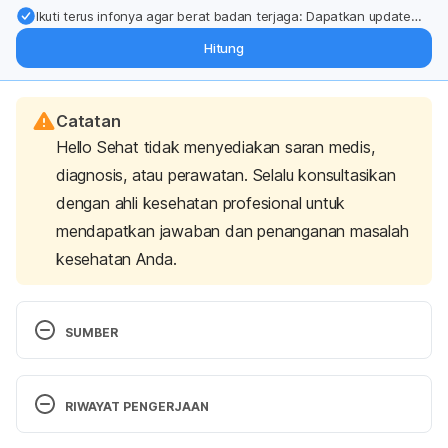
Ikuti terus infonya agar berat badan terjaga: Dapatkan update
dari pakar mengenai dukungan dan perawatan berat badan
Hitung
langsung ke inbox Anda.
Catatan
Hello Sehat tidak menyediakan saran medis,
diagnosis, atau perawatan. Selalu konsultasikan
dengan ahli kesehatan profesional untuk
mendapatkan jawaban dan penanganan masalah
kesehatan Anda.
SUMBER
Massage therapy. (2023). Retrieved 9 January 
2024, from 
https://www.mayoclinic.org/tests-
RIWAYAT PENGERJAAN
procedures/massage-therapy/about/pac-
20384595
Versi Terbaru