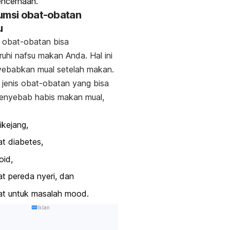
encernaan.
umsi obat-obatan
u
 obat-obatan bisa
hi nafsu makan Anda. Hal ini
yebabkan mual setelah makan.
jenis obat-obatan yang bisa
penyebab habis makan mual,
ikejang,
t diabetes,
oid,
t pereda nyeri, dan
at untuk masalah
mood
.
Iklan