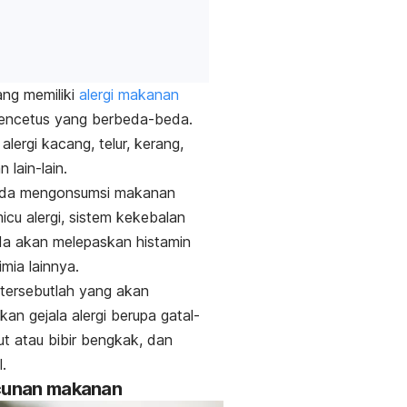
ang memiliki
alergi makanan
encetus yang berbeda-beda.
alergi kacang, telur, kerang,
 lain-lain.
nda mengonsumsi makanan
cu alergi, sistem kekebalan
da akan melepaskan histamin
imia lainnya.
 tersebutlah yang akan
kan gejala alergi berupa gatal-
lut atau bibir bengkak, dan
.
acunan makanan