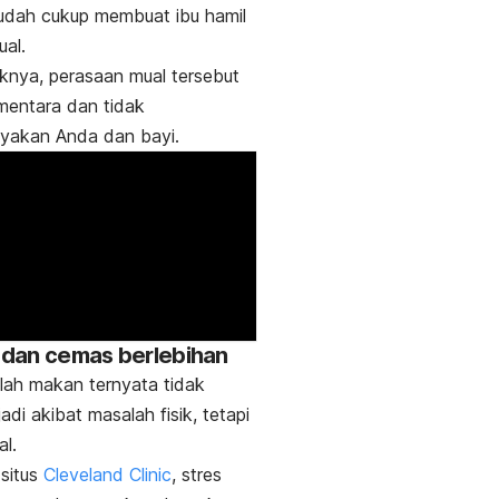
udah cukup membuat ibu hamil
al.
knya, perasaan mual tersebut
mentara dan tidak
akan Anda dan bayi.
s dan cemas berlebihan
lah makan ternyata tidak
adi akibat masalah fisik, tetapi
al.
situs
Cleveland Clinic
, stres