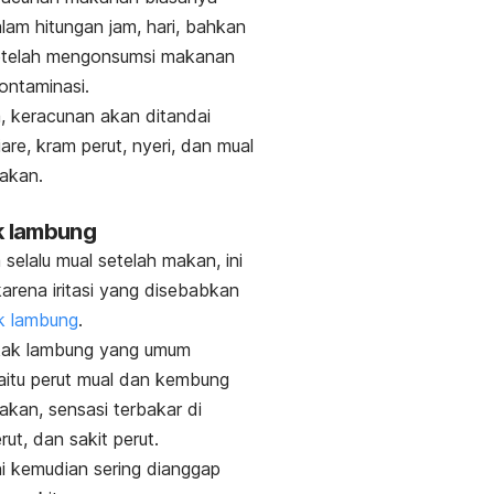
lam hitungan jam, hari, bahkan
etelah mengonsumsi makanan
ontaminasi.
 keracunan akan ditandai
are, kram perut, nyeri, dan mual
akan.
k lambung
 selalu mual setelah makan, ini
 karena iritasi yang disebabkan
k lambung
.
ukak lambung yang umum
yaitu perut mual dan kembung
akan, sensasi terbakar di
ut, dan sakit perut.
ni kemudian sering dianggap