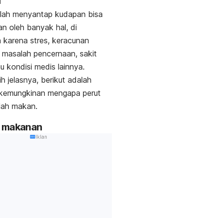
elah menyantap kudapan bisa
n oleh banyak hal, di
 karena stres, keracunan
masalah pencernaan, sakit
u kondisi medis lainnya.
ih jelasnya, berikut adalah
 kemungkinan mengapa perut
lah makan.
gi makanan
Iklan