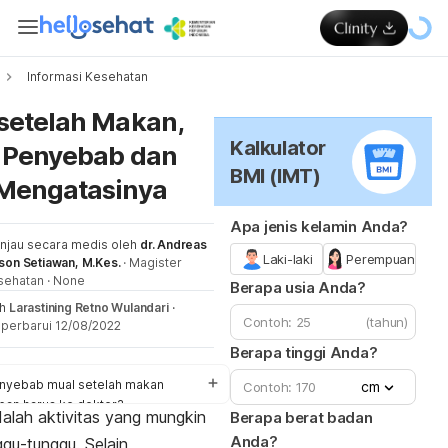
Informasi Kesehatan
Me
setelah Makan,
Kalkulator
h Penyebab dan
BMI (IMT)
Mengatasinya
Apa jenis kelamin Anda?
injau secara medis oleh
dr. Andreas
Laki-laki
Perempuan
son Setiawan, M.Kes.
·
Magister
sehatan
·
None
Berapa usia Anda?
eh
Larastining Retno Wulandari
·
(tahun)
iperbarui 12/08/2022
Berapa tinggi Anda?
nyebab mual setelah makan
cm
pan harus ke dokter?
lah aktivitas yang mungkin
Berapa berat badan
ra mengatasi mual setelah makan
Anda?
gu-tunggu. Selain