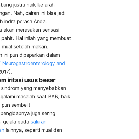
mbung justru naik ke arah
gan. Nah, cairan ini bisa jadi
h indra perasa Anda.
a akan merasakan sensasi
pahit. Hal inilah yang membuat
 mual setelah makan.
n ini pun dipaparkan dalam
f Neurogastroenterology and
017).
om iritasi usus besar
ah sindrom yang menyebabkan
galami masalah saat BAB, baik
u pun sembelit.
, pengidapnya juga sering
i gejala pada
saluran
an
lainnya, seperti mual dan