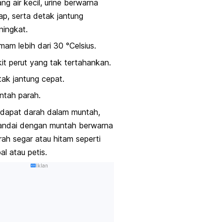
ng air kecil, urine berwarna
ap, serta detak jantung
ingkat.
am lebih dari 30 °Celsius.
it perut yang tak tertahankan.
ak jantung cepat.
ntah parah.
rdapat darah dalam muntah,
tandai dengan muntah berwarna
ah segar atau hitam seperti
al atau petis.
Iklan