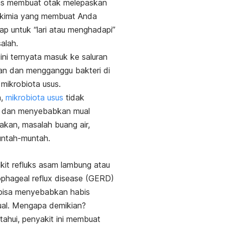
s membuat otak melepaskan
kimia yang membuat Anda
iap untuk “lari atau menghadapi”
alah.
ni ternyata masuk ke saluran
an dan mengganggu bakteri di
 mikrobiota usus.
a,
mikrobiota usus
tidak
 dan menyebabkan mual
akan, masalah buang air,
untah-muntah.
kit refluks asam lambung atau
phageal reflux disease
(GERD)
 bisa menyebabkan habis
al. Mengapa demikian?
etahui, penyakit ini membuat