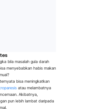
etes
gka bila masalah gula darah
i bisa menyebabkan habis makan
mual?
ternyata bisa meningkatkan
troparesis
atau melambatnya
ncernaan. Akibatnya,
an pun lebih lambat daripada
rmal.