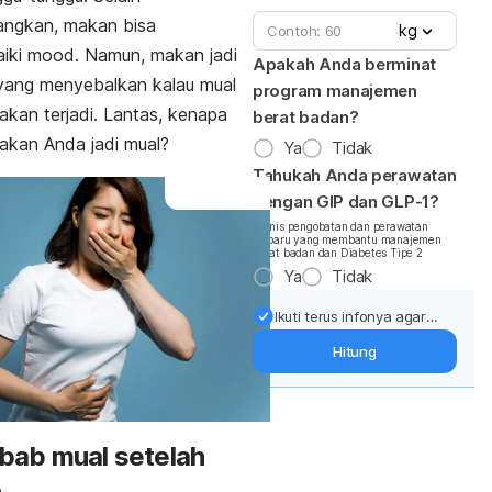
ngkan, makan bisa
kg
iki
mood
. Namun, makan jadi
Apakah Anda berminat
 yang menyebalkan kalau mual
program manajemen
akan terjadi.
Lantas,
kenapa
berat badan?
akan Anda jadi mual
?
Ya
Tidak
Tahukah Anda perawatan
dengan GIP dan GLP-1?
*Jenis pengobatan dan perawatan
terbaru yang membantu manajemen
berat badan dan Diabetes Tipe 2
Ya
Tidak
Ikuti terus infonya agar
berat badan terjaga:
Hitung
Dapatkan update dari
pakar mengenai dukungan
dan perawatan berat
badan langsung ke inbox
Anda.
bab mual setelah
n