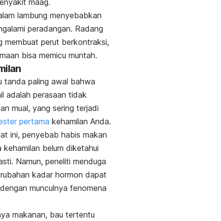
enyakit maag.
dalam lambung menyebabkan
ngalami peradangan. Radang
ng membuat perut berkontraksi,
amaan bisa memicu muntah.
milan
u tanda paling awal bahwa
l adalah perasaan tidak
n mual, yang sering terjadi
mester pertama
kehamilan Anda.
at ini, penyebab habis makan
 kehamilan belum diketahui
sti. Namun, peneliti menduga
rubahan kadar hormon dapat
n dengan munculnya fenomena
ya makanan, bau tertentu