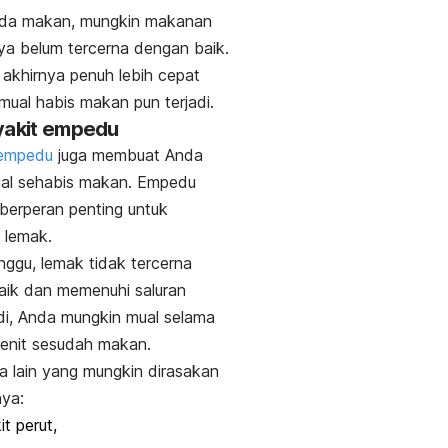
nda makan, mungkin makanan
a belum tercerna dengan baik.
 akhirnya penuh lebih cepat
mual habis makan pun terjadi.
yakit empedu
empedu
juga membuat Anda
ual sehabis makan. Empedu
 berperan penting untuk
 lemak.
anggu, lemak tidak tercerna
aik dan memenuhi saluran
di, Anda mungkin mual selama
menit sesudah makan.
ala lain yang mungkin dirasakan
nya:
it perut,