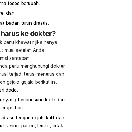
na feses berubah,
re, dan
at badan turun drastis.
harus ke dokter?
k perlu khawatir jika hanya
rut mual setelah Anda
msi santapan.
nda perlu menghubungi dokter
 mual terjadi terus-menerus dan
leh gejala-gejala berikut ini.
ri dada.
re yang berlangsung lebih dari
erapa hari.
idrasi dengan gejala kulit dan
ut kering, pusing, lemas, tidak