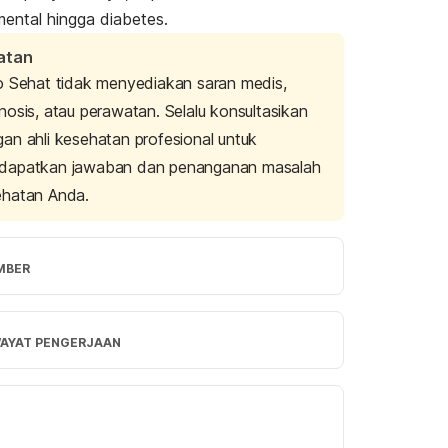
ental hingga diabetes.
atan
o Sehat tidak menyediakan saran medis,
nosis, atau perawatan. Selalu konsultasikan
an ahli kesehatan profesional untuk
dapatkan jawaban dan penanganan masalah
ehatan Anda.
MBER
and Vomiting | ACAAI Public Website. 
(2022). Retrieved 29 July 2022, from 
WAYAT PENGERJAAN
/acaai.org/allergies/symptoms/nausea-and-
g/
rsi Terbaru
isoning. (2017). Retrieved 29 July 2022, 
/08/2022