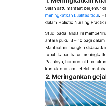
1. Meningkatkan kual
Salah satu manfaat
berjemur di
meningkatkan
kualitas tidur
. H
dalam
Holistic Nursing Practic
Studi pada lansia ini memperli
antara pukul 8 – 10 pagi dalam
Manfaat ini mungkin didapatk
tubuh kapan harus meningkat
Pasalnya, hormon ini baru aka
kantuk dua jam setelah mataha
2. Meringankan geja