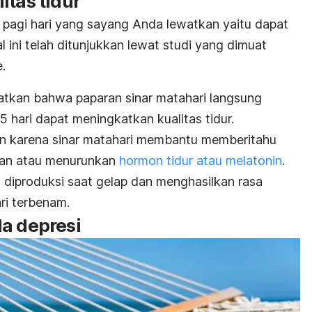
itas tidur
 pagi hari
yang sayang Anda lewatkan yaitu dapat
al ini telah ditunjukkan lewat studi yang dimuat
e
.
hatkan bahwa paparan sinar matahari langsung
 5 hari dapat meningkatkan kualitas tidur.
an karena sinar matahari membantu memberitahu
kan atau menurunkan
hormon tidur atau
melatonin
.
n diproduksi saat gelap dan menghasilkan rasa
ri terbenam.
la depresi