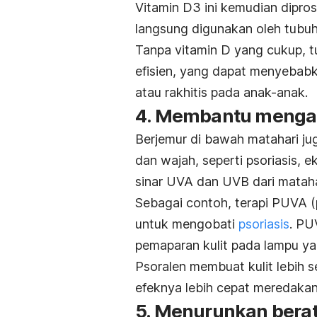
Vitamin D3 ini kemudian diprose
langsung digunakan oleh tubu
Tanpa vitamin D yang cukup, t
efisien, yang dapat menyebabk
atau rakhitis pada anak-anak.
4. Membantu mengata
Berjemur di bawah matahari ju
dan wajah,
seperti psoriasis, e
sinar UVA dan UVB dari mataha
Sebagai contoh, terapi PUVA (
untuk mengobati
psoriasis
. PU
pemaparan kulit pada lampu y
Psoralen membuat kulit lebih 
efeknya lebih cepat meredakan 
5. Menurunkan bera