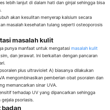
s lebih lanjut di dalam hati dan ginjal sehingga bisa
h.
ubuh akan kesulitan menyerap kalsium secara
an masalah kesehatan tulang seperti osteoporosis
si masalah kulit
ga punya manfaat untuk
mengatasi
masalah kulit
ksim, dan jerawat. Ini berkaitan dengan pancaran
ri.
psoralen plus ultraviolet A
) biasanya dilakukan
VA mengombinasikan pemberian obat
psoralen dan
ang memancarkan sinar UVA.
sensitif terhadap UV yang dipancarkan sehingga
gejala psoriasis.
t badan