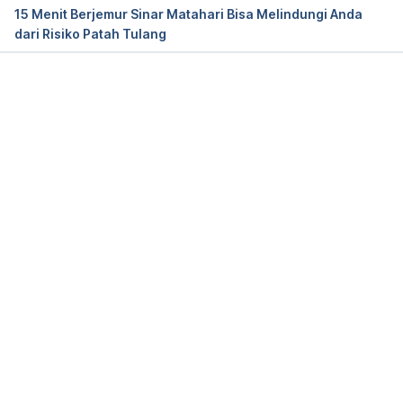
15 Menit Berjemur Sinar Matahari Bisa Melindungi Anda
dari Risiko Patah Tulang
Feldman, D., Krishnan A. V., Swami, S. (2013). 
Vitamin D: Biology, Actions, and Clinical 
Implications. Osteoporosis, 283–328. 
http://dx.doi.org/10.1016/B978-0-12-415853-
Memuat...
5.00013-3
.
Harinarayan, C. V., Holick, M. F., Prasad, U. V., Vani, 
P. S., & Himabindu, G. (2013). Vitamin D status and 
sun exposure in India. 
Dermato-endocrinology
, 
5
(1), 
130–141. 
https://doi.org/10.4161/derm.23873
.
Mead M. N. (2008). Benefits of sunlight: a bright 
spot for human health. 
Environmental health 
perspectives
, 
116
(4), A160–A167. 
https://doi.org/10.1289/ehp.116-a160
.
Mohania, D., Chandel, S., Kumar, P., Verma, V., 