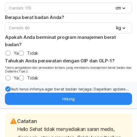
cm
Berapa berat badan Anda?
kg
Apakah Anda berminat program manajemen berat
badan?
Ya
Tidak
Tahukah Anda perawatan dengan GIP dan GLP-1?
*Jenis pengobatan dan perawatan terbaru yang membantu manajemen berat badan dan
Diabetes Tipe 2
Ya
Tidak
Ikuti terus infonya agar berat badan terjaga: Dapatkan update
dari pakar mengenai dukungan dan perawatan berat badan
Hitung
langsung ke inbox Anda.
Catatan
Hello Sehat tidak menyediakan saran medis,