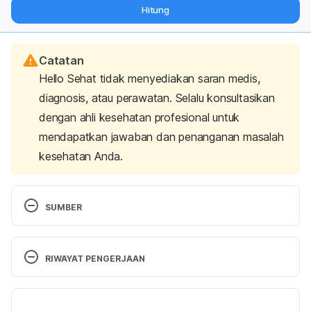
dari pakar mengenai dukungan dan perawatan berat badan
Hitung
langsung ke inbox Anda.
Catatan
Hello Sehat tidak menyediakan saran medis,
diagnosis, atau perawatan. Selalu konsultasikan
dengan ahli kesehatan profesional untuk
mendapatkan jawaban dan penanganan masalah
kesehatan Anda.
SUMBER
Working in a Standing Position – Basic Information
. 
Canadian Center for Occupational Health and 
RIWAYAT PENGERJAAN
Safety. (2016). Retrieved 8 March 2022, from 
https://www.ccohs.ca/oshanswers/ergonomics/sta
Versi Terbaru
nding/standing_basic.html