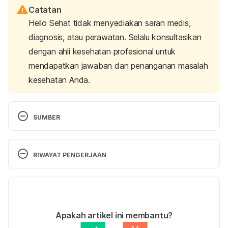
Catatan
Hello Sehat tidak menyediakan saran medis,
diagnosis, atau perawatan. Selalu konsultasikan
dengan ahli kesehatan profesional untuk
mendapatkan jawaban dan penanganan masalah
kesehatan Anda.
SUMBER
Acute pain vs. chronic pain: Differences & causes. 
(n.d.). Retrieved January 04, 2022, from 
RIWAYAT PENGERJAAN
https://my.clevelandclinic.org/health/articles/12051-
acute-vs-chronic-pain
Versi Terbaru
Chronic pain. (n.d.). Retrieved January 04, 2022, 
07/03/2023
from https://www.nhsinform.scot/illnesses-and-
Ditulis oleh 
Aprinda Puji
Apakah artikel ini membantu?
conditions/brain-nerves-and-spinal-cord/chronic-
Ditinjau secara medis oleh
dr. Nurul Fajriah 