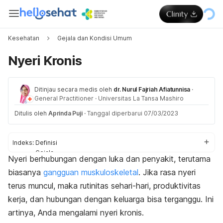
Kesehatan
Gejala dan Kondisi Umum
Nyeri Kronis
Ditinjau secara medis oleh
dr. Nurul Fajriah Afiatunnisa
·
General Practitioner
·
Universitas La Tansa Mashiro
Ditulis oleh
Aprinda Puji
·
Tanggal diperbarui 07/03/2023
Indeks:
Definisi
Gejala
Nyeri berhubungan dengan luka dan penyakit, terutama
Penyebab
biasanya
gangguan muskuloskeletal
. Jika rasa nyeri
Faktor risiko
Diagnosis
terus muncul, maka rutinitas sehari-hari, produktivitas
Pengobatan
kerja, dan hubungan dengan keluarga bisa terganggu. Ini
Perawatan rumahan
artinya, Anda mengalami nyeri kronis.