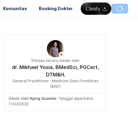
Komunitas
Booking Dokter
Ditinjau secara medis oleh
dr. Mikhael Yosia, BMedSci, PGCert,
DTM&H.
General Practitioner · Medicine Sans Frontières
(MSF)
Ditulis oleh
Ajeng Quamila
·
Tanggal diperbarui
11/03/2022