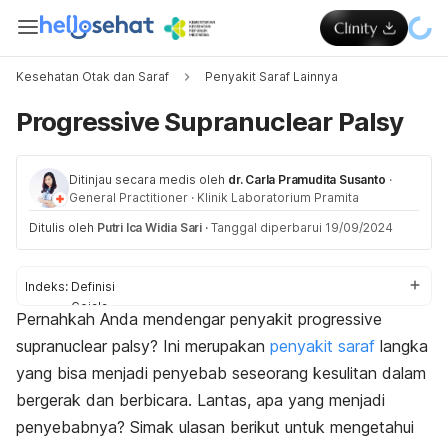
Kesehatan Otak dan Saraf
Penyakit Saraf Lainnya
Progressive Supranuclear Palsy
Ditinjau secara medis oleh
dr. Carla Pramudita Susanto
·
General Practitioner
·
Klinik Laboratorium Pramita
Ditulis oleh
Putri Ica Widia Sari
·
Tanggal diperbarui 19/09/2024
Indeks:
Definisi
Gejala
Pernahkah Anda mendengar penyakit
progressive
Penyebab
supranuclear palsy
? Ini merupakan
penyakit saraf
langka
Komplikasi
Diagnosis
yang bisa menjadi penyebab seseorang kesulitan dalam
Pengobatan
bergerak dan berbicara. Lantas, apa yang menjadi
penyebabnya? Simak ulasan berikut untuk mengetahui