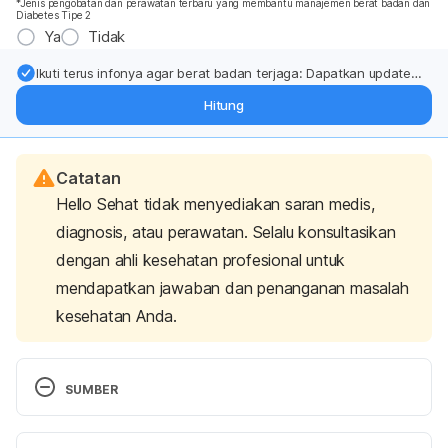
*Jenis pengobatan dan perawatan terbaru yang membantu manajemen berat badan dan
Diabetes Tipe 2
Ya
Tidak
Ikuti terus infonya agar berat badan terjaga: Dapatkan update
dari pakar mengenai dukungan dan perawatan berat badan
Hitung
langsung ke inbox Anda.
Catatan
Hello Sehat tidak menyediakan saran medis,
diagnosis, atau perawatan. Selalu konsultasikan
dengan ahli kesehatan profesional untuk
mendapatkan jawaban dan penanganan masalah
kesehatan Anda.
SUMBER
American Parkinson Disease Association. 2020. 