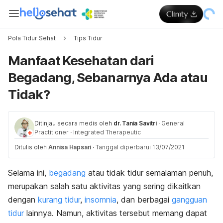
Pola Tidur Sehat
Tips Tidur
Manfaat Kesehatan dari
Begadang, Sebanarnya Ada atau
Tidak?
Ditinjau secara medis oleh
dr. Tania Savitri
·
General
Practitioner
·
Integrated Therapeutic
Ditulis oleh
Annisa Hapsari
·
Tanggal diperbarui 13/07/2021
Selama ini,
begadang
atau tidak tidur semalaman penuh,
merupakan salah satu aktivitas yang sering dikaitkan
dengan
kurang tidur
,
insomnia
, dan berbagai
gangguan
tidur
lainnya. Namun, aktivitas tersebut memang dapat