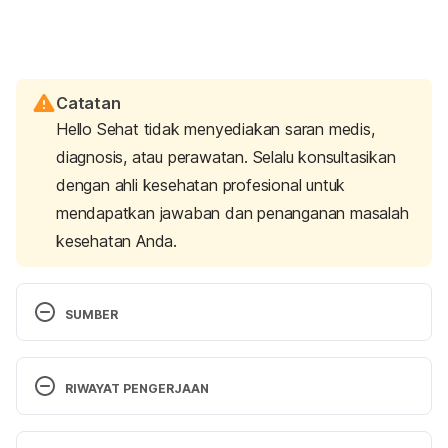
Catatan
Hello Sehat tidak menyediakan saran medis,
diagnosis, atau perawatan. Selalu konsultasikan
dengan ahli kesehatan profesional untuk
mendapatkan jawaban dan penanganan masalah
kesehatan Anda.
SUMBER
RIWAYAT PENGERJAAN
Why Are All-Nighters Harmful? Retrieved 24 May 
2021, from https://www.sleepfoundation.org/sleep-
Versi Terbaru