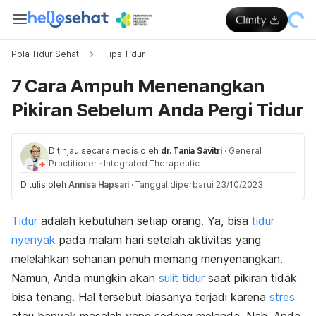
Pola Tidur Sehat
Tips Tidur
7 Cara Ampuh Menenangkan
Pikiran Sebelum Anda Pergi Tidur
Ditinjau secara medis oleh
dr. Tania Savitri
·
General
Practitioner
·
Integrated Therapeutic
Ditulis oleh
Annisa Hapsari
·
Tanggal diperbarui 23/10/2023
Tidur
adalah kebutuhan setiap orang. Ya, bisa
tidur
nyenyak
pada malam hari setelah aktivitas yang
melelahkan seharian penuh memang menyenangkan.
Namun, Anda mungkin akan
sulit tidur
saat pikiran tidak
bisa tenang. Hal tersebut biasanya terjadi karena
stres