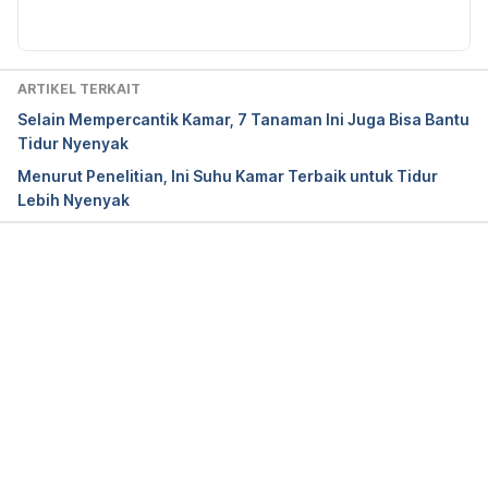
https://www.helpguide.org/articles/sleep/getting-
better-sleep.htm
ARTIKEL TERKAIT
Selain Mempercantik Kamar, 7 Tanaman Ini Juga Bisa Bantu
Tidur Nyenyak
Menurut Penelitian, Ini Suhu Kamar Terbaik untuk Tidur
Lebih Nyenyak
Memuat...