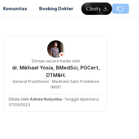
Komunitas
Booking Dokter
Ditinjau secara medis oleh
dr. Mikhael Yosia, BMedSci, PGCert,
DTM&H.
General Practitioner · Medicine Sans Frontières
(MSF)
Ditulis oleh
Adinda Rudystina
·
Tanggal diperbarui
07/09/2023